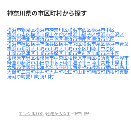
見学日記
神奈川県の市区町村から探す
メッセージ
横浜市鶴見区
横浜市神奈川区
横浜市西区
横浜市中区
横浜市南区
横浜市保土ケ谷区
横浜市磯子区
横浜市金沢区
横浜市港北区
横浜市戸塚区
横浜市港南区
横浜市旭区
横浜市緑区
横浜市瀬谷区
横浜市栄区
横浜市泉区
横浜市青葉
おすすめの園
横浜市都筑区
川崎市川崎区
川崎市幸区
川崎市中原区
川崎市高津区
川崎市多摩区
川崎市宮前区
川崎市麻生区
相模原市緑区
相模原市中央区
相模原市南区
横須賀市
平塚市
エンクルの特徴と活用方法
鎌倉市
藤沢市
小田原市
茅ヶ崎市
逗子市
三浦市
秦野市
厚木市
コラム
大和市
伊勢原市
海老名市
座間市
南足柄市
綾瀬市
葉山町
寒川
お知らせ
大磯町
二宮町
中井町
大井町
松田町
山北町
開成町
箱根町
真鶴
湯河原町
愛川町
清川村
エンクルTOP
>
地域から探す
>
神奈川県