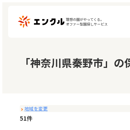
理想の園がやってくる。

オファー型園探しサービス
マ
保育園・幼稚園を探す
「神奈川県秦野市」の
閲
地図から探す
お
地域から探す
地域を変更
51件