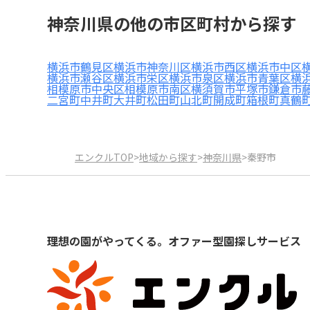
神奈川県の他の市区町村から探す
横浜市鶴見区
横浜市神奈川区
横浜市西区
横浜市中区
横浜市瀬谷区
横浜市栄区
横浜市泉区
横浜市青葉区
横
相模原市中央区
相模原市南区
横須賀市
平塚市
鎌倉市
二宮町
中井町
大井町
松田町
山北町
開成町
箱根町
真鶴
エンクルTOP
>
地域から探す
>
神奈川県
>
秦野市
理想の園がやってくる。オファー型園探しサービス