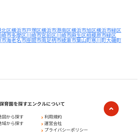
港北区
横浜市戸塚区
横浜市港南区
横浜市旭区
横浜市緑区
川崎市多摩区
川崎市宮前区
川崎市麻生区
相模原市緑区
原市
海老名市
座間市
南足柄市
綾瀬市
葉山町
寒川町
大磯町
保育園を探す
エンクルについて
地図から探す
利用規約
地域から探す
運営会社
プライバシーポリシー