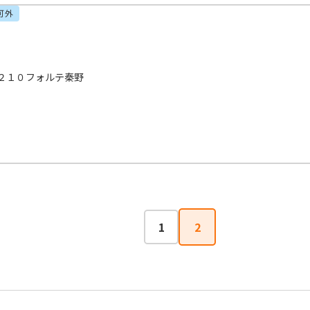
可外
２１０フォルテ秦野
1
2