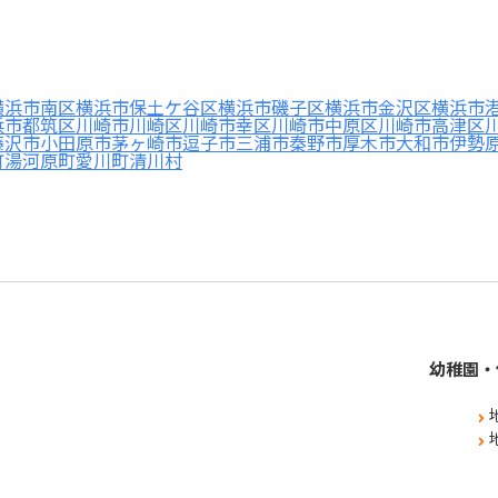
横浜市南区
横浜市保土ケ谷区
横浜市磯子区
横浜市金沢区
横浜市
浜市都筑区
川崎市川崎区
川崎市幸区
川崎市中原区
川崎市高津区
藤沢市
小田原市
茅ヶ崎市
逗子市
三浦市
秦野市
厚木市
大和市
伊勢
町
湯河原町
愛川町
清川村
幼稚園・