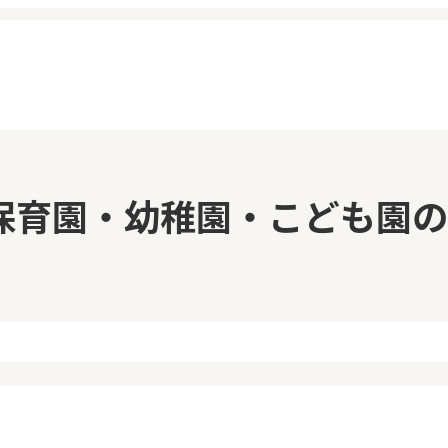
イページ
見学日記
保育園・幼稚園・こども園の
覧履歴
メッセージ
気に入り
おすすめの園