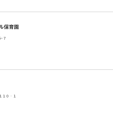
ル保育園
−７
１１０‐１