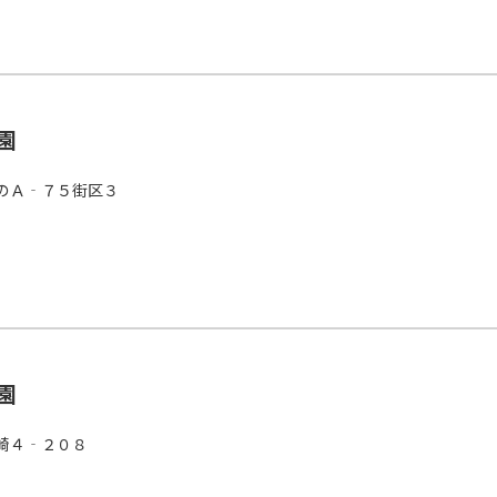
園
のＡ‐７５街区３
園
崎４‐２０８