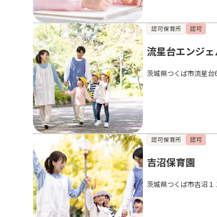
認可保育所
認可
流星台エンジェ
茨城県つくば市流星台6
認可保育所
認可
吉沼保育園
茨城県つくば市吉沼１