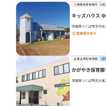
小規模保育事業所（A型
キッズハウス 
茨城県つくば市手代木20
定員空きあり
企業主導型保育園
認
かがやき保育園
茨城県つくば市天久保2-