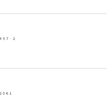
４５７‐２
２０６１