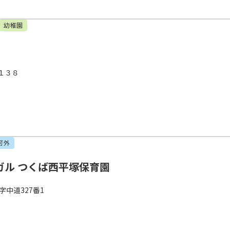
幼稚園
１３８
可外
ガル つくば西平塚保育園
字中道327番1