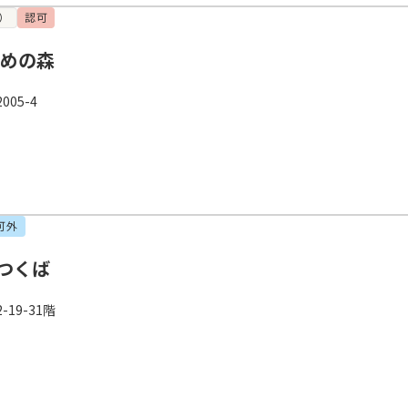
）
認可
ゆめの森
05-4
可外
つくば
19-31階