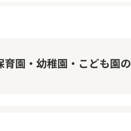
イページ
見学日記
保育園・幼稚園・こども園の
覧履歴
メッセージ
気に入り
おすすめの園