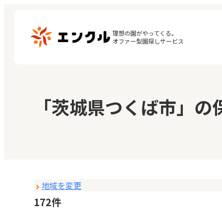
理想の園がやってくる。

オファー型園探しサービス
マ
保育園・幼稚園を探す
「茨城県つくば市」の
閲
地図から探す
お
地域から探す
地域を変更
172件