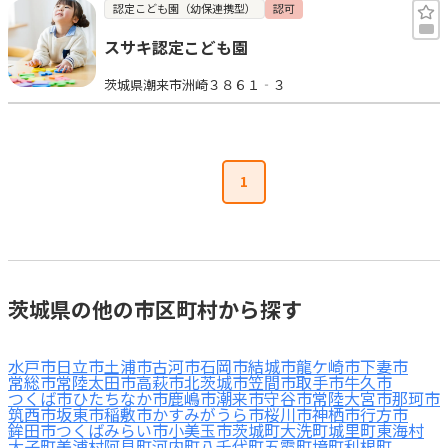
認定こども園（幼保連携型）
認可
スサキ認定こども園
茨城県潮来市洲崎３８６１‐３
1
茨城県の他の市区町村から探す
水戸市
日立市
土浦市
古河市
石岡市
結城市
龍ケ崎市
下妻市
常総市
常陸太田市
高萩市
北茨城市
笠間市
取手市
牛久市
つくば市
ひたちなか市
鹿嶋市
潮来市
守谷市
常陸大宮市
那珂市
筑西市
坂東市
稲敷市
かすみがうら市
桜川市
神栖市
行方市
鉾田市
つくばみらい市
小美玉市
茨城町
大洗町
城里町
東海村
大子町
美浦村
阿見町
河内町
八千代町
五霞町
境町
利根町