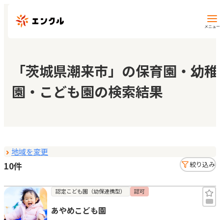
メニュー
保育園・幼稚園を探す
「茨城県潮来市」の保育園・幼稚
園・こども園の検索結果
地図から探す
地域から探す
地域を変更
マイページ
10件
絞り込み
閲覧履歴
認定こども園（幼保連携型）
認可
あやめこども園
お気に入り