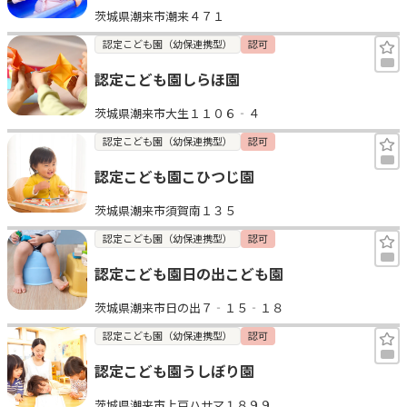
茨城県潮来市潮来４７１
見学日記
認定こども園（幼保連携型）
認可
認定こども園しらほ園
メッセージ
茨城県潮来市大生１１０６‐４
おすすめの園
認定こども園（幼保連携型）
認可
認定こども園こひつじ園
エンクルの特徴と活用方法
コラム
茨城県潮来市須賀南１３５
お知らせ
認定こども園（幼保連携型）
認可
認定こども園日の出こども園
茨城県潮来市日の出７‐１５‐１８
認定こども園（幼保連携型）
認可
認定こども園うしぼり園
茨城県潮来市上戸ハサマ１８９９