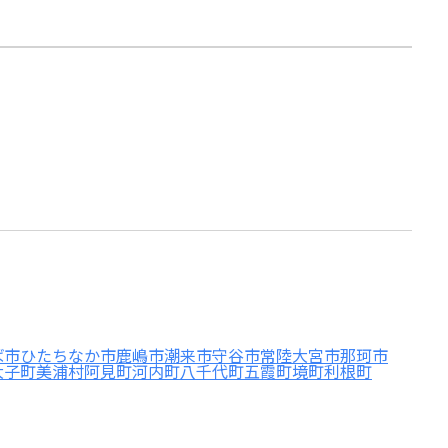
ば市
ひたちなか市
鹿嶋市
潮来市
守谷市
常陸大宮市
那珂市
大子町
美浦村
阿見町
河内町
八千代町
五霞町
境町
利根町