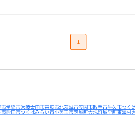
1
妻市
常総市
常陸太田市
高萩市
北茨城市
笠間市
取手市
牛久市
つく
方市
鉾田市
つくばみらい市
小美玉市
茨城町
大洗町
城里町
東海村