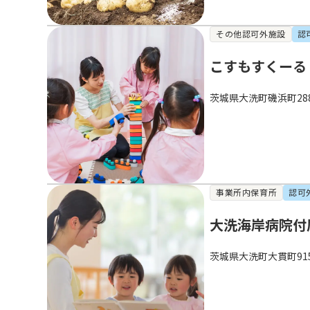
その他認可外施設
認
こすもすくーる
茨城県大洗町磯浜町288
事業所内保育所
認可
大洗海岸病院付
茨城県大洗町大貫町91