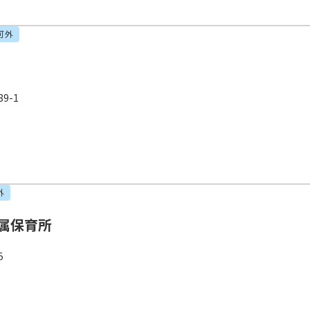
可外
9-1
外
属保育所
5