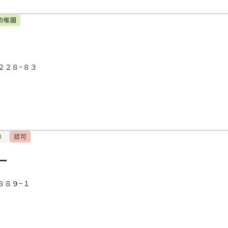
幼稚園
２２８−８３
）
認可
ー
８８９−１