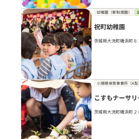
幼稚園（新制度園）
祝町幼稚園
茨城県大洗町磯浜町８
小規模保育事業所（A型
こすもナーサリ
茨城県大洗町磯浜町２