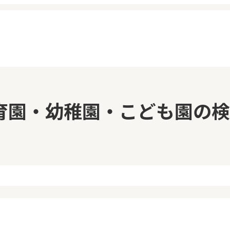
イページ
見学日記
育園・幼稚園・こども園の検
覧履歴
メッセージ
気に入り
おすすめの園