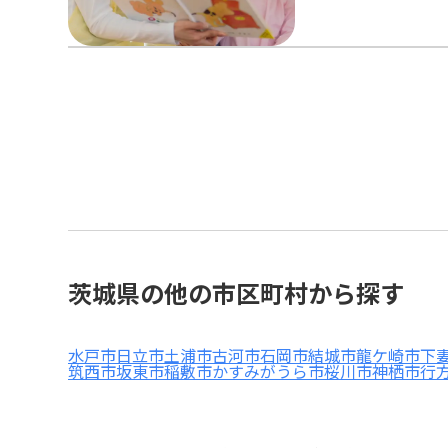
茨城県の他の市区町村から探す
水戸市
日立市
土浦市
古河市
石岡市
結城市
龍ケ崎市
下
筑西市
坂東市
稲敷市
かすみがうら市
桜川市
神栖市
行