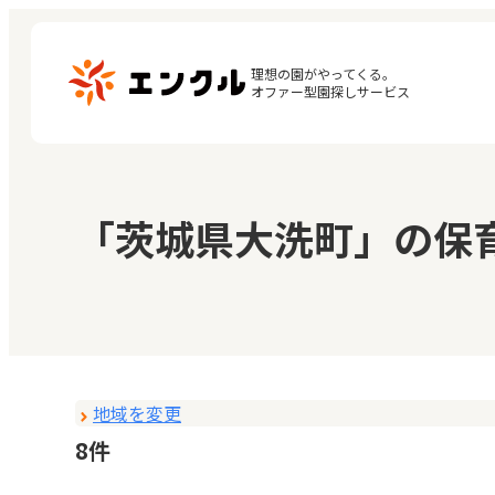
理想の園がやってくる。

オファー型園探しサービス
マ
保育園・幼稚園を探す
「茨城県大洗町」の保
閲
地図から探す
お
地域から探す
地域を変更
8件