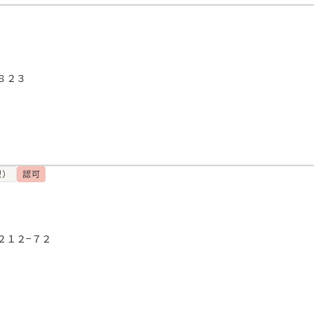
８２３
型）
認可
２１２−７２