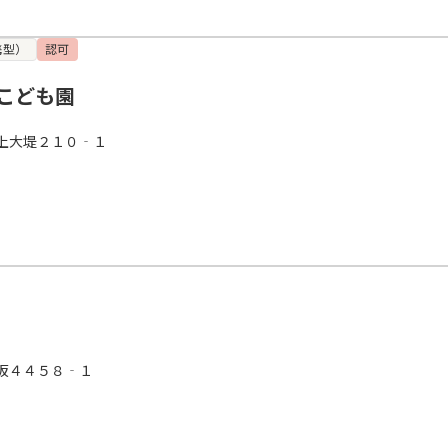
携型）
認可
こども園
上大堤２１０‐１
坂４４５８‐１