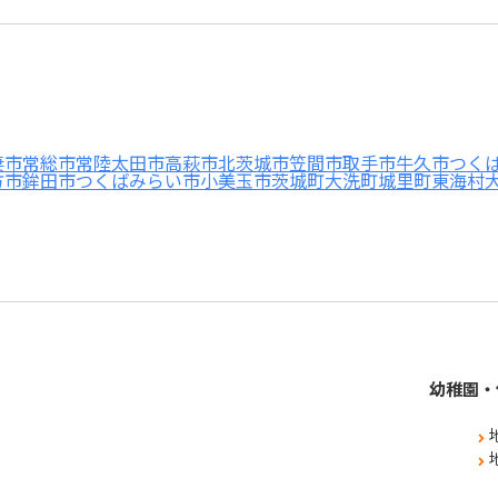
妻市
常総市
常陸太田市
高萩市
北茨城市
笠間市
取手市
牛久市
つく
方市
鉾田市
つくばみらい市
小美玉市
茨城町
大洗町
城里町
東海村
幼稚園・