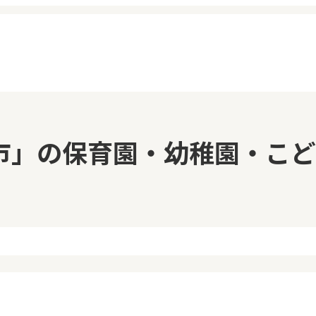
イページ
見学日記
市」の保育園・幼稚園・こど
覧履歴
メッセージ
気に入り
おすすめの園