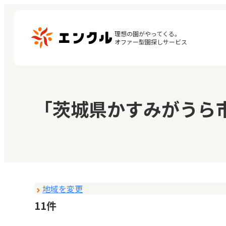
理想の園がやってくる。

オファー型園探しサービス
マ
保育園・幼稚園を探す
「茨城県かすみがうら
閲
地図から探す
お
地域から探す
地域を変更
11件