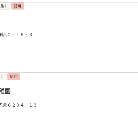
携型）
認可
稲吉２‐１８‐８
型）
認可
稚園
宍倉６２０４‐１３