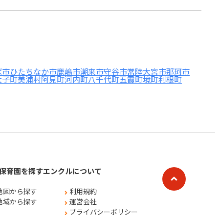
ば市
ひたちなか市
鹿嶋市
潮来市
守谷市
常陸大宮市
那珂市
大子町
美浦村
阿見町
河内町
八千代町
五霞町
境町
利根町
保育園を探す
エンクルについて
地図から探す
利用規約
地域から探す
運営会社
プライバシーポリシー