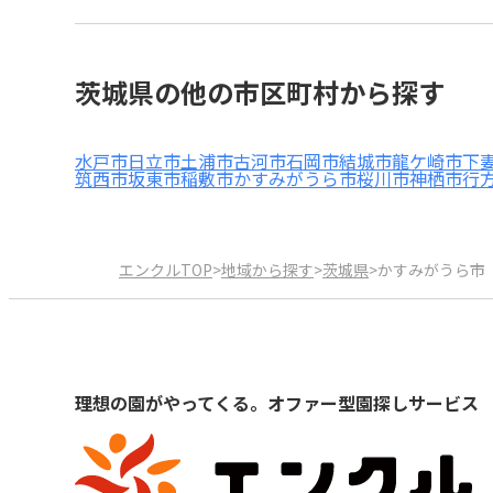
茨城県の他の市区町村から探す
水戸市
日立市
土浦市
古河市
石岡市
結城市
龍ケ崎市
下
筑西市
坂東市
稲敷市
かすみがうら市
桜川市
神栖市
行
エンクルTOP
>
地域から探す
>
茨城県
>
かすみがうら市
理想の園がやってくる。オファー型園探しサービス