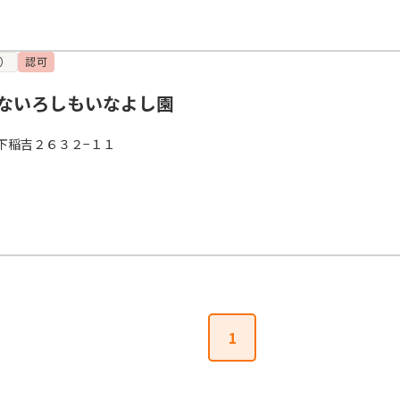
）
認可
ないろしもいなよし園
下稲吉２６３２−１１
1