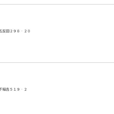
五反田２９８‐２０
下稲吉５１９‐２