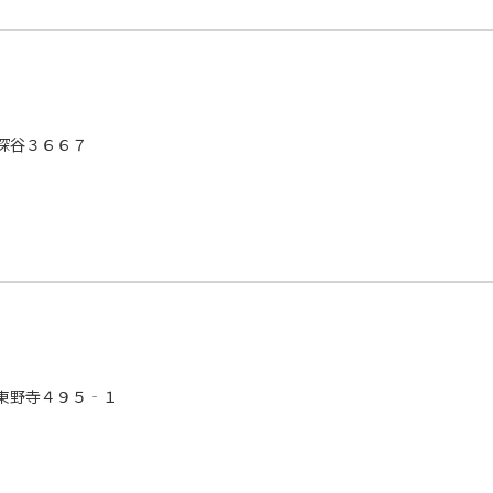
深谷３６６７
東野寺４９５‐１