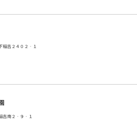
下稲吉２４０２‐１
園
稲吉南２‐９‐１