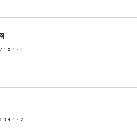
園
７１０４‐１
１９４４‐２