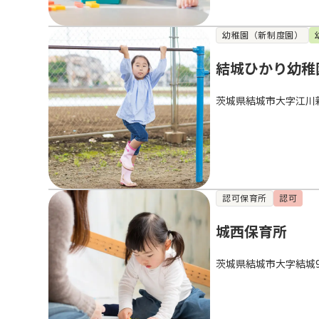
幼稚園（新制度園）
結城ひかり幼稚
茨城県結城市大字江川
認可保育所
認可
城西保育所
茨城県結城市大字結城9