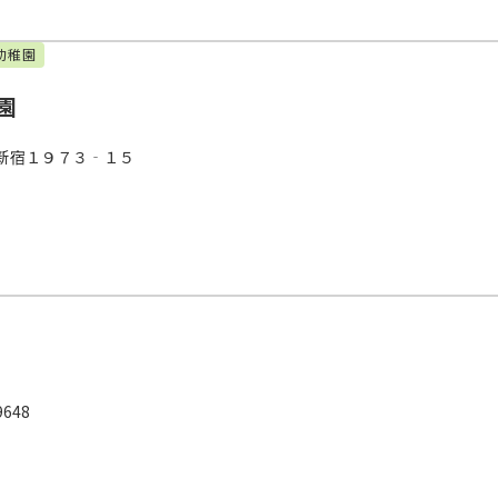
幼稚園
園
新宿１９７３‐１５
648