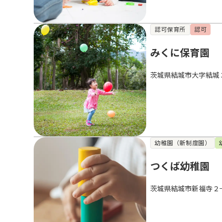
認可保育所
認可
みくに保育園
茨城県結城市大字結城
幼稚園（新制度園）
つくば幼稚園
茨城県結城市新福寺２−