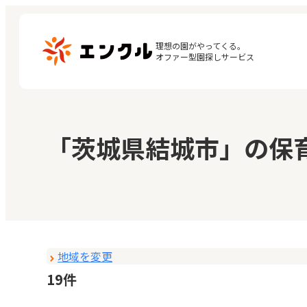
理想の園がやってくる。

オファー型園探しサービス
マ
保育園・幼稚園を探す
「茨城県結城市」の保
閲
地図から探す
お
地域から探す
地域を変更
19件