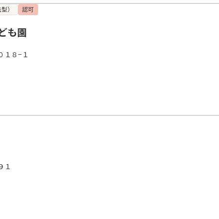
携型）
認可
ども園
０１８−１
９１