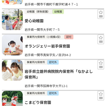
岩手県一関市千厩町千厩字町浦４７−１
見学日記
幼稚園（新制度園）
幼稚園
愛心幼稚園
メッセージ
岩手県一関市大手町７−５
おすすめの園
事業所内保育所（小規模A型）
認可
オランジェリー岩手保育園
エンクルの特徴と活用方法
コラム
岩手県一関市真柴字矢ノ目沢64-2
お知らせ
事業所内保育所
認可外
岩手県立磐井病院院内保育所「なかよし
保育所」
岩手県一関市狐禅寺字大平12-1
事業所内保育所
認可外
こまどり保育園