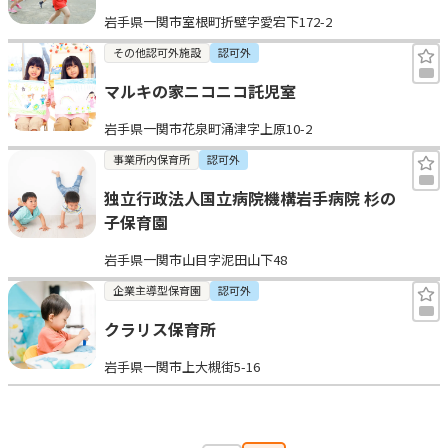
岩手県一関市室根町折壁字愛宕下172-2
その他認可外施設
認可外
マルキの家ニコニコ託児室
岩手県一関市花泉町涌津字上原10-2
事業所内保育所
認可外
独立行政法人国立病院機構岩手病院 杉の
子保育園
岩手県一関市山目字泥田山下48
企業主導型保育園
認可外
クラリス保育所
岩手県一関市上大槻街5-16