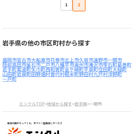
1
2
岩手県の他の市区町村から探す
盛岡市
宮古市
大船渡市
花巻市
北上市
久慈市
遠野市
一関市
陸前高田市
釜石市
二戸市
八幡平市
奥州市
滝沢市
雫石町
葛巻町
岩手町
紫波町
矢巾町
西和賀町
金ケ崎町
平泉町
住田町
大槌町
山田町
岩泉町
田野畑村
普代村
軽米町
野田村
九戸村
洋野町
一戸町
エンクルTOP
>
地域から探す
>
岩手県
>
一関市
理想の園がやってくる。オファー型園探しサービス