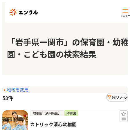
メニュー
保育園・幼稚園を探す
「岩手県一関市」の保育園・幼稚
園・こども園の検索結果
地図から探す
地域から探す
地域を変更
マイページ
58件
絞り込み
閲覧履歴
幼稚園（新制度園）
幼稚園
カトリック清心幼稚園
お気に入り