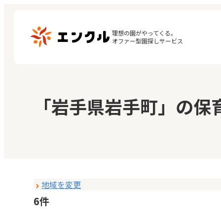
理想の園がやってくる。

オファー型園探しサービス
マ
保育園・幼稚園を探す
「岩手県岩手町」の保
閲
地図から探す
お
地域から探す
地域を変更
6件