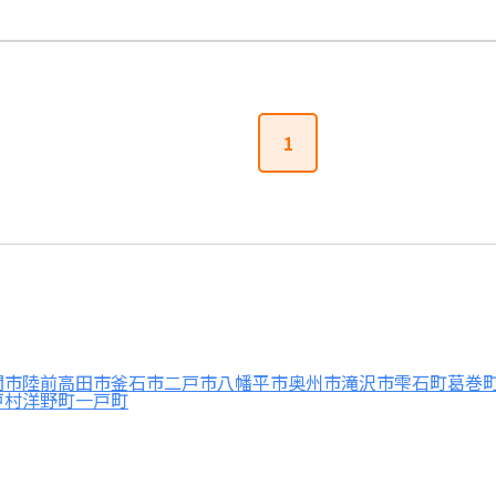
1
関市
陸前高田市
釜石市
二戸市
八幡平市
奥州市
滝沢市
雫石町
葛巻
戸村
洋野町
一戸町