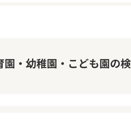
イページ
見学日記
育園・幼稚園・こども園の検
覧履歴
メッセージ
気に入り
おすすめの園