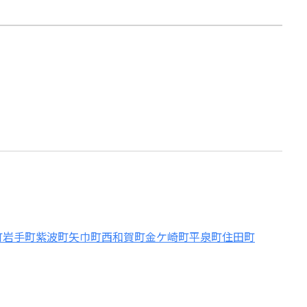
町
岩手町
紫波町
矢巾町
西和賀町
金ケ崎町
平泉町
住田町