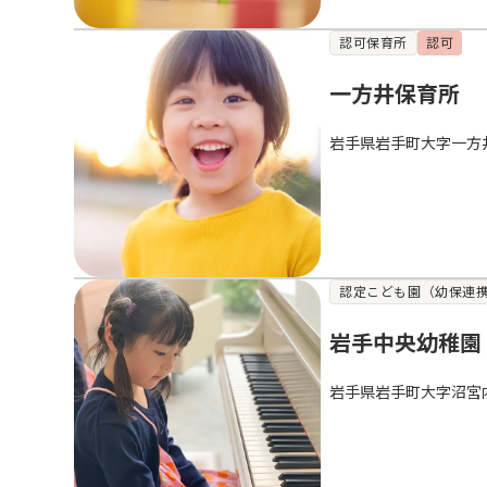
認可保育所
認可
一方井保育所
岩手県岩手町大字一方
認定こども園（幼保連
岩手中央幼稚園
岩手県岩手町大字沼宮内3