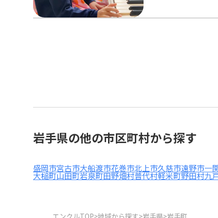
岩手県の他の市区町村から探す
盛岡市
宮古市
大船渡市
花巻市
北上市
久慈市
遠野市
一
大槌町
山田町
岩泉町
田野畑村
普代村
軽米町
野田村
九
エンクルTOP
>
地域から探す
>
岩手県
>
岩手町