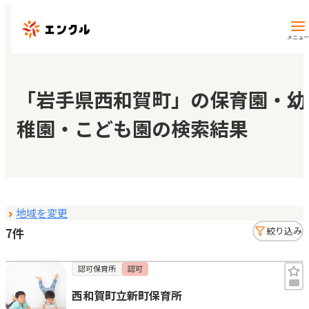
メニュー
保育園・幼稚園を探す
「岩手県西和賀町」の保育園・幼
稚園・こども園の検索結果
地図から探す
地域から探す
地域を変更
マイページ
7件
絞り込み
閲覧履歴
認可保育所
認可
西和賀町立新町保育所
お気に入り