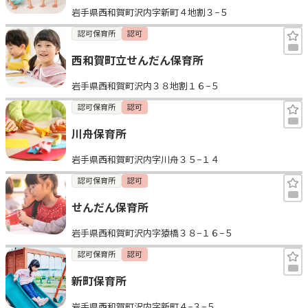
岩手県西和賀町沢内字新町４地割３−５
見学日記
認可保育所
認可
西和賀町立せんだん保育所
メッセージ
岩手県西和賀町沢内３８地割１６−５
おすすめの園
認可保育所
認可
川舟保育所
エンクルの特徴と活用方法
コラム
岩手県西和賀町沢内字川舟３５−１４
お知らせ
認可保育所
認可
せんだん保育所
岩手県西和賀町沢内字猿橋３８−１６−５
認可保育所
認可
新町保育所
岩手県西和賀町沢内字新町４−３−５