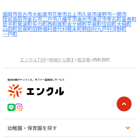
盛岡市
宮古市
大船渡市
花巻市
北上市
久慈市
遠野市
一関市
陸前高田市
釜石市
二戸市
八幡平市
奥州市
滝沢市
雫石町
葛巻町
岩手町
紫波町
矢巾町
西和賀町
金ケ崎町
平泉町
住田町
大槌町
山田町
岩泉町
田野畑村
普代村
軽米町
野田村
九戸村
洋野町
一戸町
エンクルTOP
>
地域から探す
>
岩手県
>
西和賀町
理想の園がやってくる。オファー型園探しサービス
幼稚園・保育園を探す