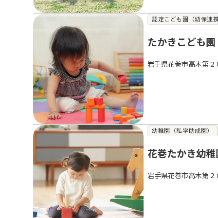
認定こども園（幼保連
たかきこども園
岩手県花巻市高木第２
幼稚園（私学助成園）
花巻たかき幼稚
岩手県花巻市高木第２