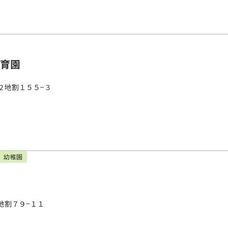
保育園
２地割１５５−３
幼稚園
地割７９−１１