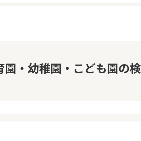
イページ
見学日記
育園・幼稚園・こども園の検
覧履歴
メッセージ
気に入り
おすすめの園