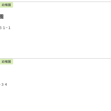
幼稚園
園
５１−１
幼稚園
−３４