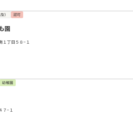
携型）
認可
も園
南１丁目５８−１
幼稚園
４７−１