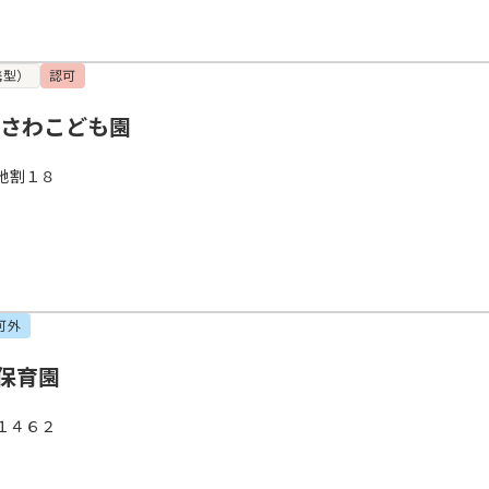
携型）
認可
やさわこども園
地割１８
可外
保育園
１４６２