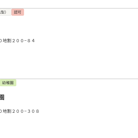
携型）
認可
０地割２００−８４
幼稚園
園
０地割２００−３０８