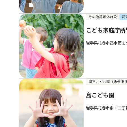
その他認可外施設
認
こども家庭庁所
岩手県花巻市高木第１
認定こども園（幼保連
島こども園
岩手県花巻市東十二丁