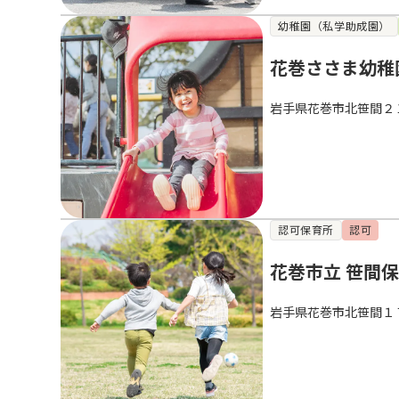
幼稚園（私学助成園）
花巻ささま幼稚
岩手県花巻市北笹間２
認可保育所
認可
花巻市立 笹間
岩手県花巻市北笹間１