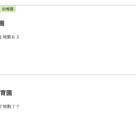
幼稚園
園
１地割６３
保育園
７地割７７