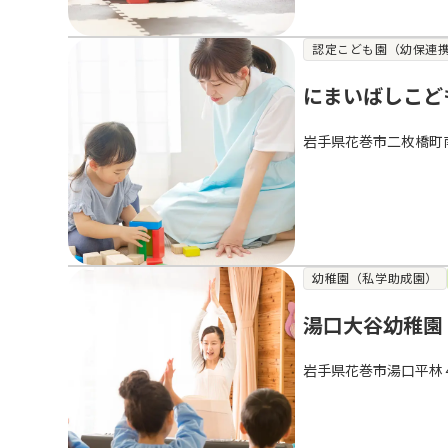
認定こども園（幼保連
にまいばしこど
岩手県花巻市二枚橋町
幼稚園（私学助成園）
湯口大谷幼稚園
岩手県花巻市湯口平林