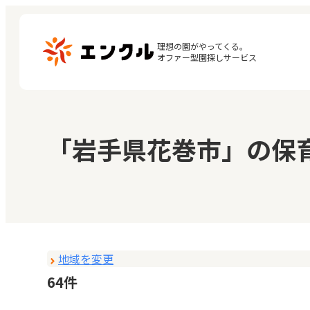
理想の園がやってくる。

オファー型園探しサービス
マ
保育園・幼稚園を探す
「岩手県花巻市」の保
閲
地図から探す
お
地域から探す
地域を変更
64件