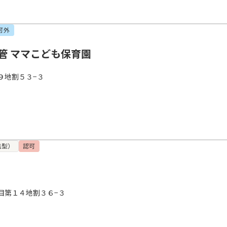
可外
管 ママこども保育園
９地割５３−３
携型）
認可
目第１４地割３６−３