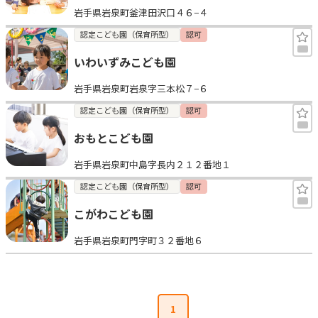
岩手県岩泉町釜津田沢口４６−４
見学日記
認定こども園（保育所型）
認可
いわいずみこども園
メッセージ
岩手県岩泉町岩泉字三本松７−６
おすすめの園
認定こども園（保育所型）
認可
おもとこども園
エンクルの特徴と活用方法
コラム
岩手県岩泉町中島字長内２１２番地１
お知らせ
認定こども園（保育所型）
認可
こがわこども園
岩手県岩泉町門字町３２番地６
1