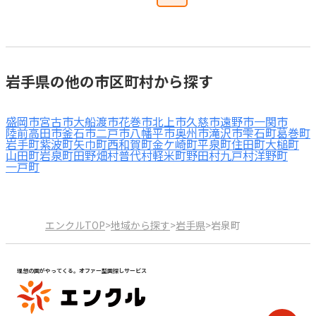
岩手県の他の市区町村から探す
盛岡市
宮古市
大船渡市
花巻市
北上市
久慈市
遠野市
一関市
陸前高田市
釜石市
二戸市
八幡平市
奥州市
滝沢市
雫石町
葛巻町
岩手町
紫波町
矢巾町
西和賀町
金ケ崎町
平泉町
住田町
大槌町
山田町
岩泉町
田野畑村
普代村
軽米町
野田村
九戸村
洋野町
一戸町
エンクルTOP
>
地域から探す
>
岩手県
>
岩泉町
理想の園がやってくる。オファー型園探しサービス