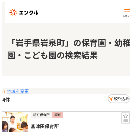
メニュー
保育園・幼稚園を探す
「岩手県岩泉町」の保育園・幼稚
園・こども園の検索結果
地図から探す
地域から探す
地域を変更
マイページ
4件
絞り込み
閲覧履歴
認可保育所
認可
釜津田保育所
お気に入り