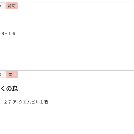
）
認可
１９−１６
）
認可
むくの森
−２７ ア-クエムビル１階