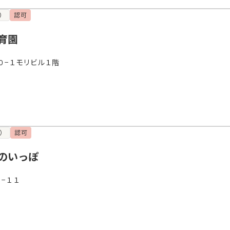
）
認可
育園
０−１モリビル１階
）
認可
のいっぽ
−１１