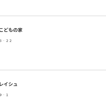
こどもの家
８‐２２
レイシュ
９‐１