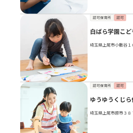
認可保育所
認可
白ばら学園こど
埼玉県上尾市小敷谷１
認可保育所
認可
ゆうゆうくじら
埼玉県上尾市原市３８