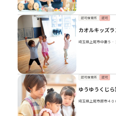
認可保育所
認可
カオルキッズラ
埼玉県上尾市中妻５‐
認可保育所
認可
ゆうゆうくじら
埼玉県上尾市原市４０