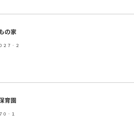
もの家
０２７‐２
保育園
７０‐１