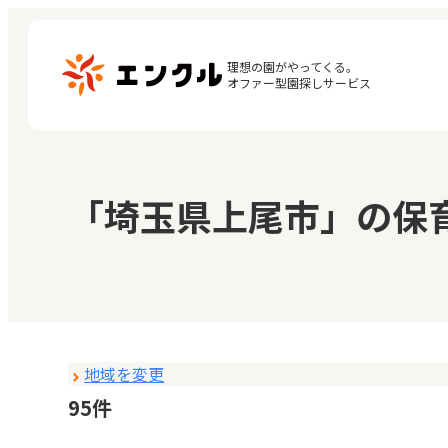
理想の園がやってくる。

オファー型園探しサービス
マ
保育園・幼稚園を探す
「埼玉県上尾市」の保
閲
地図から探す
お
地域から探す
地域を変更
95件