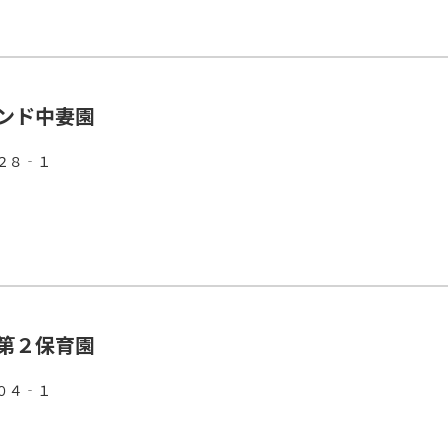
ンド中妻園
２８‐１
第２保育園
０４‐１