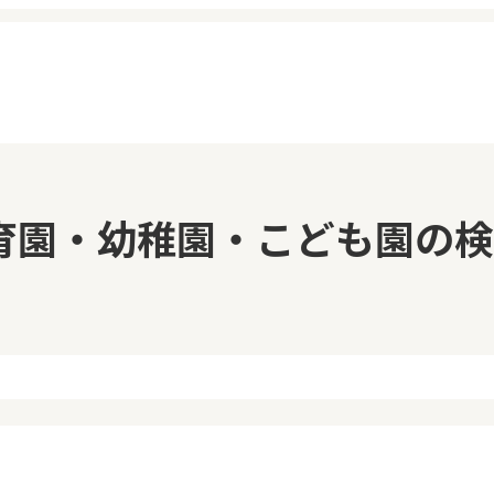
イページ
見学日記
育園・幼稚園・こども園の検
覧履歴
メッセージ
気に入り
おすすめの園