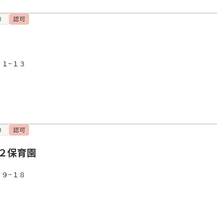
）
認可
２１−１３
）
認可
２保育園
２９−１８