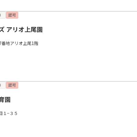
）
認可
ズ アリオ上尾園
7番地アリオ上尾1階
）
認可
育園
目１−３５