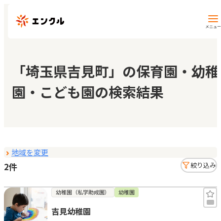
メニュー
保育園・幼稚園を探す
「埼玉県吉見町」の保育園・幼稚
園・こども園の検索結果
地図から探す
地域から探す
地域を変更
マイページ
2件
絞り込み
閲覧履歴
幼稚園（私学助成園）
幼稚園
吉見幼稚園
お気に入り