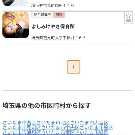
埼玉県吉見町御所１４６
見学日記
認可保育所
認可
よしみけやき保育所
メッセージ
埼玉県吉見町大字中新井４６７
おすすめの園
エンクルの特徴と活用方法
1
コラム
お知らせ
埼玉県の他の市区町村から探す
さいたま市西区
さいたま市北区
さいたま市大宮区
さいたま市見沼区
さいたま市中央区
さいたま市桜区
さいたま市浦和区
さいたま市南区
さいたま市緑区