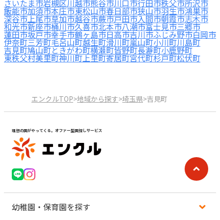
さいたま市岩槻区
川越市
熊谷市
川口市
行田市
秩父市
所沢市
飯能市
加須市
本庄市
東松山市
春日部市
狭山市
羽生市
鴻巣市
深谷市
上尾市
草加市
越谷市
蕨市
戸田市
入間市
朝霞市
志木市
和光市
新座市
桶川市
久喜市
北本市
八潮市
富士見市
三郷市
蓮田市
坂戸市
幸手市
鶴ヶ島市
日高市
吉川市
ふじみ野市
白岡市
伊奈町
三芳町
毛呂山町
越生町
滑川町
嵐山町
小川町
川島町
吉見町
鳩山町
ときがわ町
横瀬町
皆野町
長瀞町
小鹿野町
東秩父村
美里町
神川町
上里町
寄居町
宮代町
杉戸町
松伏町
エンクルTOP
>
地域から探す
>
埼玉県
>
吉見町
理想の園がやってくる。オファー型園探しサービス
幼稚園・保育園を探す