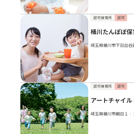
認可保育所
認可
桶川たんぽぽ保
埼玉県桶川市下日出谷
認可保育所
認可
アートチャイル
埼玉県桶川市朝日１‐