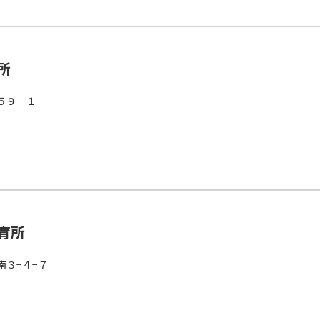
所
５９‐１
育所
南３−４−７