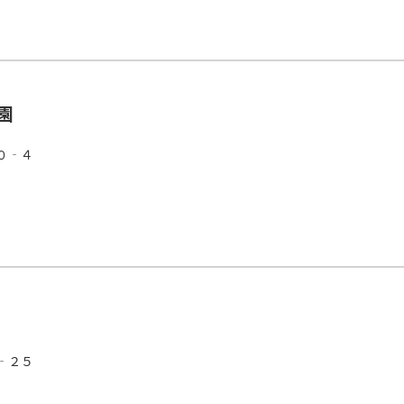
園
０‐４
‐２５