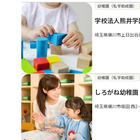
幼稚園（私学助成園）
学校法人熊井学
埼玉県桶川市上日出谷南１
幼稚園（私学助成園）
しろがね幼稚園
埼玉県桶川市坂田 西2-4