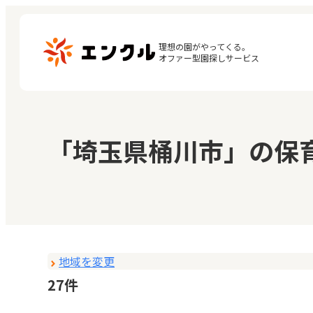
理想の園がやってくる。

オファー型園探しサービス
マ
保育園・幼稚園を探す
「埼玉県桶川市」の保
閲
地図から探す
お
地域から探す
地域を変更
27件