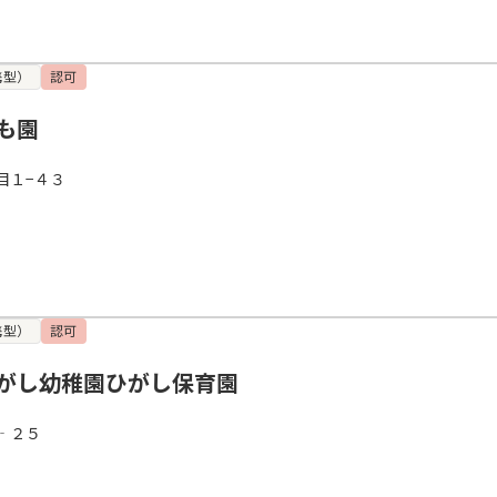
携型）
認可
も園
目１−４３
携型）
認可
がし幼稚園ひがし保育園
‐２５