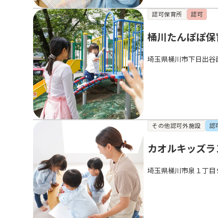
認可保育所
認可
桶川たんぽぽ保
埼玉県桶川市下日出谷
その他認可外施設
認
カオルキッズラ
埼玉県桶川市泉１丁目