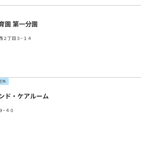
育園 第一分園
西２丁目３−１４
可外
ンド・ケアルーム
９−４０