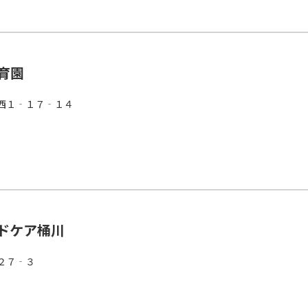
育園
西１‐１７‐１４
ドケア桶川
２７‐３