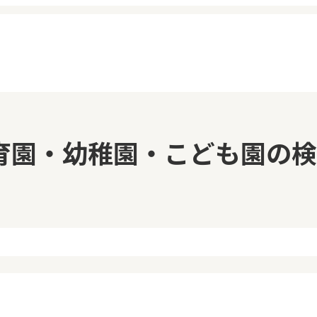
イページ
見学日記
育園・幼稚園・こども園の検
覧履歴
メッセージ
気に入り
おすすめの園