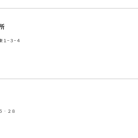
所
東１−３−４
５‐２８