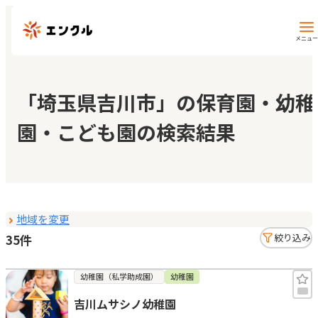
メニュー
保育園・幼稚園を探す
「埼玉県吉川市」の保育園・幼稚
園・こども園の検索結果
地図から探す
地域から探す
地域を変更
マイページ
35件
絞り込み
閲覧履歴
幼稚園（私学助成園）
幼稚園
吉川ムサシノ幼稚園
お気に入り