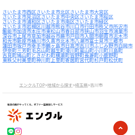
さいたま市西区
さいたま市北区
さいたま市大宮区
さいたま市見沼区
さいたま市中央区
さいたま市桜区
さいたま市浦和区
さいたま市南区
さいたま市緑区
さいたま市岩槻区
川越市
熊谷市
川口市
行田市
秩父市
所沢市
飯能市
加須市
本庄市
東松山市
春日部市
狭山市
羽生市
鴻巣市
深谷市
上尾市
草加市
越谷市
蕨市
戸田市
入間市
朝霞市
志木市
和光市
新座市
桶川市
久喜市
北本市
八潮市
富士見市
三郷市
蓮田市
坂戸市
幸手市
鶴ヶ島市
日高市
吉川市
ふじみ野市
白岡市
伊奈町
三芳町
毛呂山町
越生町
滑川町
嵐山町
小川町
川島町
吉見町
鳩山町
ときがわ町
横瀬町
皆野町
長瀞町
小鹿野町
東秩父村
美里町
神川町
上里町
寄居町
宮代町
杉戸町
松伏町
エンクルTOP
>
地域から探す
>
埼玉県
>
吉川市
理想の園がやってくる。オファー型園探しサービス