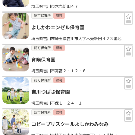
埼玉県吉川市木売新田４７
認可保育所
認可
よしかわエンゼル保育園
埼玉県吉川市埼玉県吉川市大字木売新田４２３番地
認可保育所
認可
育暎保育園
埼玉県吉川市高富２‐１２‐６
認可保育所
認可
吉川つばさ保育園
埼玉県吉川市保１‐２４‐１
認可保育所
認可
コビープリスクールよしかわみなみ