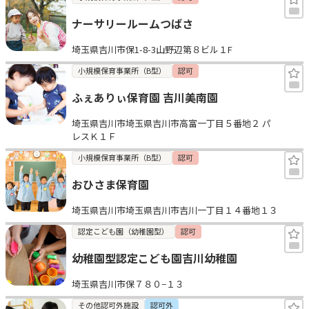
ナーサリールームつばさ
埼玉県吉川市保1-8-3山野辺第８ビル１F
小規模保育事業所（B型）
認可
ふぇありぃ保育園 吉川美南園
埼玉県吉川市埼玉県吉川市高富一丁目５番地２ パ
レスＫ１Ｆ
小規模保育事業所（B型）
認可
おひさま保育園
埼玉県吉川市埼玉県吉川市吉川一丁目１４番地１３
認定こども園（幼稚園型）
認可
幼稚園型認定こども園吉川幼稚園
埼玉県吉川市保７８０−１３
その他認可外施設
認可外