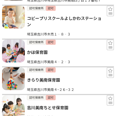
埼玉県吉川市埼玉県吉川市美南四丁目１３番地７
認可保育所
認可
コビープリスクールよしかわステーショ
ン
埼玉県吉川市木売１‐８‐３
認可保育所
認可
かほ保育園
埼玉県吉川市美南４‐２‐３
認可保育所
認可
きらり美南保育園
埼玉県吉川市美南４−２６−３２
認可保育所
認可
吉川美南ちとせ保育園