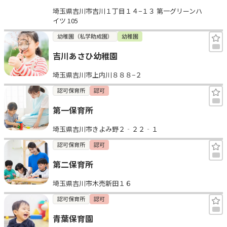
埼玉県吉川市吉川１丁目１４−１３ 第一グリーンハ
イツ 105
幼稚園（私学助成園）
幼稚園
吉川あさひ幼稚園
埼玉県吉川市上内川８８８−２
認可保育所
認可
第一保育所
埼玉県吉川市きよみ野２‐２２‐１
認可保育所
認可
第二保育所
埼玉県吉川市木売新田１６
認可保育所
認可
青葉保育園