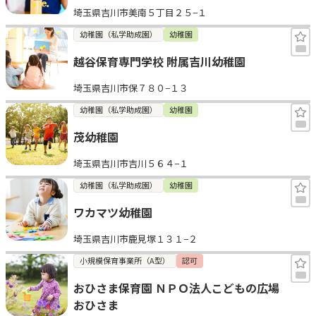
埼玉県吉川市美南５丁目２５−１
見学日記
幼稚園（私学助成園）
幼稚園
越谷保育専門学校 附属吉川幼稚園
メッセージ
埼玉県吉川市保７８０−１３
おすすめの園
幼稚園（私学助成園）
幼稚園
茂幼稚園
エンクルの特徴と活用方法
コラム
埼玉県吉川市吉川５６４−１
お知らせ
幼稚園（私学助成園）
幼稚園
ワカマツ幼稚園
埼玉県吉川市鹿見塚１３１−２
小規模保育事業所（A型）
認可
おひさま保育園 ＮＰＯ法人こどもの広場
おひさま