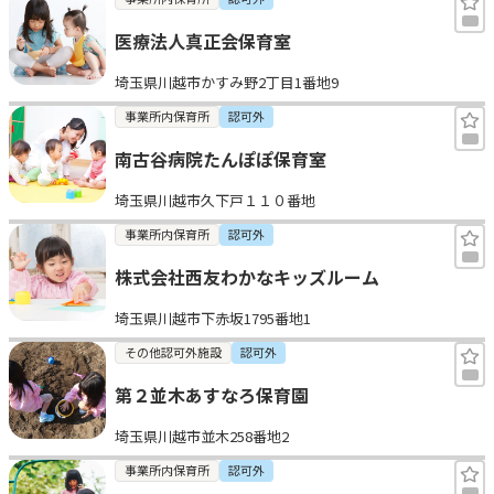
医療法人真正会保育室
埼玉県川越市かすみ野2丁目1番地9
事業所内保育所
認可外
南古谷病院たんぽぽ保育室
埼玉県川越市久下戸１１０番地
事業所内保育所
認可外
株式会社西友わかなキッズルーム
埼玉県川越市下赤坂1795番地1
その他認可外施設
認可外
第２並木あすなろ保育園
埼玉県川越市並木258番地2
事業所内保育所
認可外