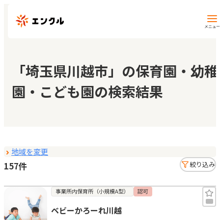
メニュー
保育園・幼稚園を探す
「埼玉県川越市」の保育園・幼稚
園・こども園の検索結果
地図から探す
地域から探す
地域を変更
マイページ
157件
絞り込み
閲覧履歴
事業所内保育所（小規模A型）
認可
ベビーかろーれ川越
お気に入り