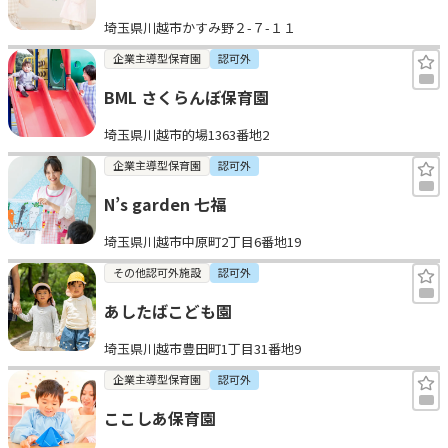
埼玉県川越市かすみ野２-７-１１
企業主導型保育園
認可外
BML さくらんぼ保育園
埼玉県川越市的場1363番地2
企業主導型保育園
認可外
N’s garden 七福
埼玉県川越市中原町2丁目6番地19
その他認可外施設
認可外
あしたばこども園
埼玉県川越市豊田町1丁目31番地9
企業主導型保育園
認可外
ここしあ保育園