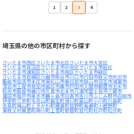
1
2
3
4
埼玉県の他の市区町村から探す
さいたま市西区
さいたま市北区
さいたま市大宮区
さいたま市見沼区
さいたま市中央区
さいたま市桜区
さいたま市浦和区
さいたま市南区
さいたま市緑区
さいたま市岩槻区
川越市
熊谷市
川口市
行田市
秩父市
所沢市
飯能市
加須市
本庄市
東松山市
春日部市
狭山市
羽生市
鴻巣市
深谷市
上尾市
草加市
越谷市
蕨市
戸田市
入間市
朝霞市
志木市
和光市
新座市
桶川市
久喜市
北本市
八潮市
富士見市
三郷市
蓮田市
坂戸市
幸手市
鶴ヶ島市
日高市
吉川市
ふじみ野市
白岡市
伊奈町
三芳町
毛呂山町
越生町
滑川町
嵐山町
小川町
川島町
吉見町
鳩山町
ときがわ町
横瀬町
皆野町
長瀞町
小鹿野町
東秩父村
美里町
神川町
上里町
寄居町
宮代町
杉戸町
松伏町