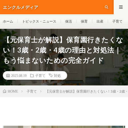
エンクルメディア
ホーム
トピックス・ニュース
保活
保育
出産
子育て
【元保育士が解説】保育園行きたくな
い！3歳・2歳・4歳の理由と対処法｜
もう悩まないための完全ガイド
2025.08.19
子育て
対処
子育て
【元保育士が解説】保育園行きたくない！3歳・2歳
HOME