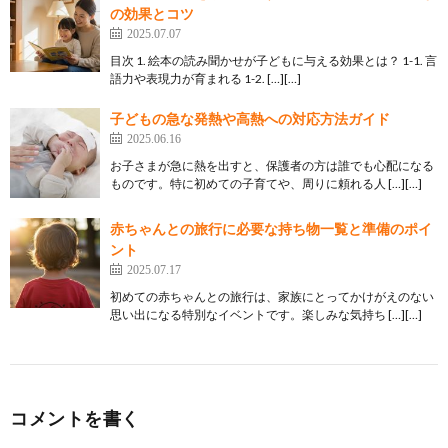
の効果とコツ
2025.07.07
目次 1. 絵本の読み聞かせが子どもに与える効果とは？ 1-1. 言
語力や表現力が育まれる 1-2. […][…]
子どもの急な発熱や高熱への対応方法ガイド
2025.06.16
お子さまが急に熱を出すと、保護者の方は誰でも心配になる
ものです。特に初めての子育てや、周りに頼れる人 […][…]
赤ちゃんとの旅行に必要な持ち物一覧と準備のポイ
ント
2025.07.17
初めての赤ちゃんとの旅行は、家族にとってかけがえのない
思い出になる特別なイベントです。楽しみな気持ち […][…]
コメントを書く