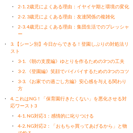
2-1. 2歳児によくある理由：イヤイヤ期と環境の変化
2-2. 3歳児によくある理由：友達関係の複雑化
2-3. 4歳児によくある理由：集団生活でのプレッシャ
ー
3. 【シーン別】今日からできる！登園しぶりの対処法リ
スト
3-1. 《朝の支度編》ゆとりを作るための3つの工夫
3-2. 《登園編》笑顔でバイバイするための3つのコツ
3-3. 《お家での過ごし方編》安心感を与える関わり
方
4. これはNG！「保育園行きたくない」を悪化させる対
応ワースト3
4-1. NG対応1：感情的に叱りつける
4-2. NG対応2：「おもちゃ買ってあげるから」と物
で釣る