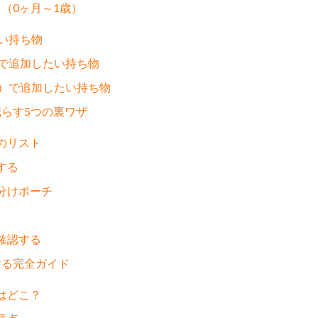
？（0ヶ月～1歳）
たい持ち物
月）で追加したい持ち物
1歳）で追加したい持ち物
減らす5つの裏ワザ
ものリスト
する
仕分けポーチ
前確認する
する完全ガイド
席はどこ？