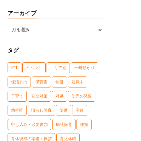
アーカイブ
タグ
ICT
イベント
エリア別
一時預かり
保活とは
保育園
制度
妊娠中
子育て
安全対策
対処
幼児の発達
幼稚園
慣らし保育
準備
産後
申し込み・必要書類
病児保育
種類
育休復帰の準備・挨拶
育児休暇