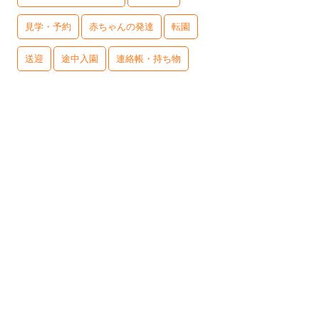
見学・予約
赤ちゃんの発達
転園
送迎
途中入園
連絡帳・持ち物