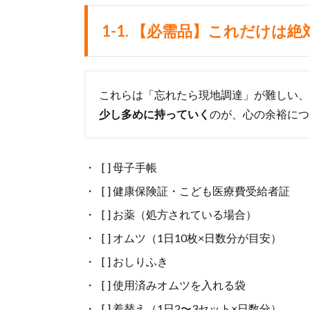
1-1. 【必需品】これだけ
これらは「忘れたら現地調達」が難しい、
少し多めに持っていく
のが、心の余裕につ
[ ] 母子手帳
[ ] 健康保険証・こども医療費受給者証
[ ] お薬（処方されている場合）
[ ] オムツ（1日10枚×日数分が目安）
[ ] おしりふき
[ ] 使用済みオムツを入れる袋
[ ] 着替え（1日2〜3セット×日数分）