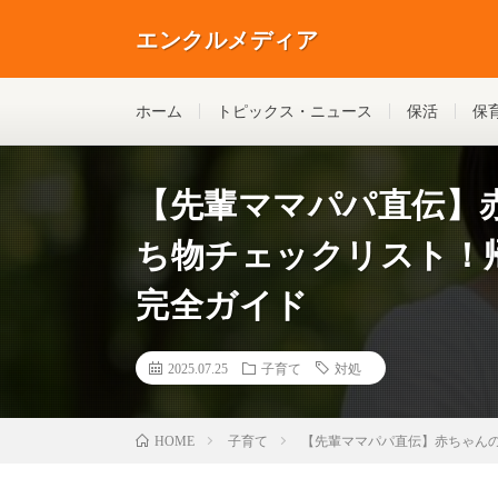
エンクルメディア
ホーム
トピックス・ニュース
保活
保
【先輩ママパパ直伝】
ち物チェックリスト！
完全ガイド
2025.07.25
子育て
対処
子育て
【先輩ママパパ直伝】赤ちゃん
HOME