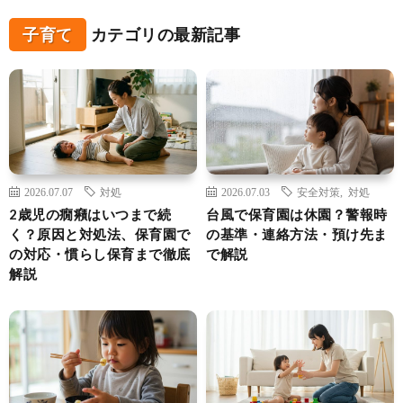
子育て
カテゴリの最新記事
2026.07.07
対処
2026.07.03
安全対策
,
対処
2歳児の癇癪はいつまで続
台風で保育園は休園？警報時
く？原因と対処法、保育園で
の基準・連絡方法・預け先ま
の対応・慣らし保育まで徹底
で解説
解説