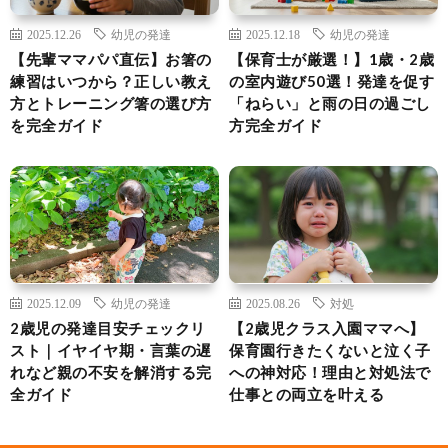
2025.12.26
幼児の発達
2025.12.18
幼児の発達
【先輩ママパパ直伝】お箸の
【保育士が厳選！】1歳・2歳
練習はいつから？正しい教え
の室内遊び50選！発達を促す
方とトレーニング箸の選び方
「ねらい」と雨の日の過ごし
を完全ガイド
方完全ガイド
2025.12.09
幼児の発達
2025.08.26
対処
2歳児の発達目安チェックリ
【2歳児クラス入園ママへ】
スト｜イヤイヤ期・言葉の遅
保育園行きたくないと泣く子
れなど親の不安を解消する完
への神対応！理由と対処法で
全ガイド
仕事との両立を叶える