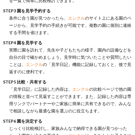
を一覧で簡単に比較検討できます。
STEP3 園を見学予約する
条件に合う園が見つかったら、
エンクル
のサイト上にある園のペ
ージから、見学予約の手続きが可能です。複数の園に個別に連絡
する手間を省けます。
STEP4 園を見学する
実際に園を訪れて、先生や子どもたちの様子、園内の設備などを
自分の目で確かめましょう。見学時に気づいたことや質問したい
ことは、
エンクル
の「見学日記」機能に記録しておくと、後で見
返すのに便利です。
STEP5 比較・共有する
「見学日記」に記録した内容は、
エンクル
の比較ページで他の園
の情報と並べて見返すことができます。また、記録した内容は専
用リンクでパートナーやご家族に簡単に共有できるので、みんな
で相談しながら最適な園を選ぶのに役立ちます。
STEP6 園を決定する
じっくり比較検討し、家族みんなで納得できる園が見つかった