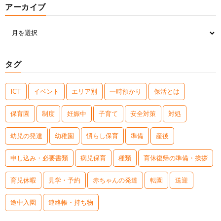
アーカイブ
タグ
ICT
イベント
エリア別
一時預かり
保活とは
保育園
制度
妊娠中
子育て
安全対策
対処
幼児の発達
幼稚園
慣らし保育
準備
産後
申し込み・必要書類
病児保育
種類
育休復帰の準備・挨拶
育児休暇
見学・予約
赤ちゃんの発達
転園
送迎
途中入園
連絡帳・持ち物