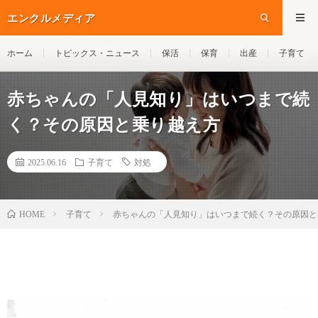
エンクルメディア
ホーム
トピックス・ニュース
保活
保育
出産
子育て
赤ちゃんの「人見知り」はいつまで続
く？その原因と乗り越え方
2025.06.16
子育て
対処
子育て
赤ちゃんの「人見知り」はいつまで続く？その原因と
HOME