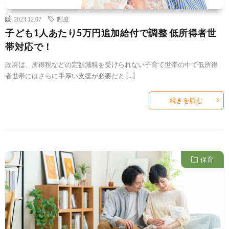
2023.12.07
制度
子ども1人あたり5万円追加給付で調整 低所得者世
帯対応で！
政府は、所得税などの定額減税を受けられない子育て世帯の中で低所得
者世帯にはさらに手厚い支援が必要だと […]
続きを読む
保育