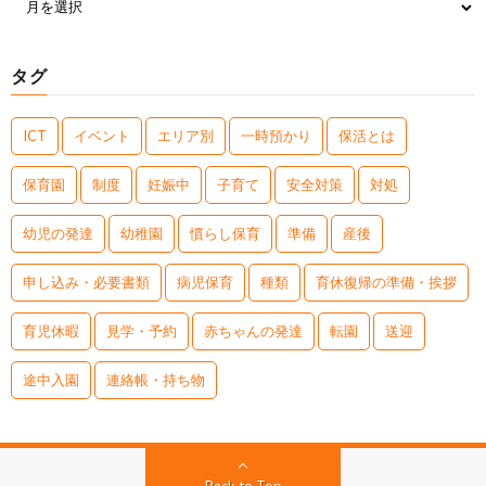
タグ
ICT
イベント
エリア別
一時預かり
保活とは
保育園
制度
妊娠中
子育て
安全対策
対処
幼児の発達
幼稚園
慣らし保育
準備
産後
申し込み・必要書類
病児保育
種類
育休復帰の準備・挨拶
育児休暇
見学・予約
赤ちゃんの発達
転園
送迎
途中入園
連絡帳・持ち物