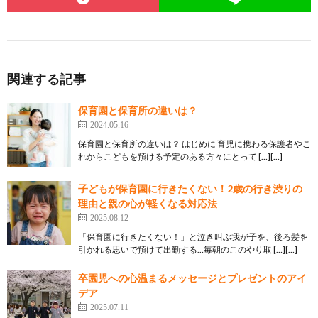
関連する記事
保育園と保育所の違いは？
2024.05.16
保育園と保育所の違いは？ はじめに 育児に携わる保護者やこ
れからこどもを預ける予定のある方々にとって […][…]
子どもが保育園に行きたくない！2歳の行き渋りの
理由と親の心が軽くなる対応法
2025.08.12
「保育園に行きたくない！」と泣き叫ぶ我が子を、後ろ髪を
引かれる思いで預けて出勤する…毎朝のこのやり取 […][…]
卒園児への心温まるメッセージとプレゼントのアイ
デア
2025.07.11