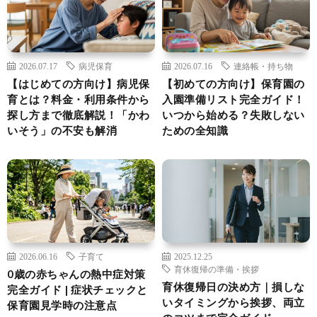
2026.07.17
病児保育
2026.07.16
連絡帳・持ち物
【はじめての方向け】病児保
【初めての方向け】保育園の
育とは？料金・利用条件から
入園準備リスト完全ガイド！
探し方まで徹底解説！「かわ
いつから始める？失敗しない
いそう」の不安も解消
ための全知識
2026.06.16
子育て
2025.12.25
育休復帰の準備・挨拶
0歳の赤ちゃんの熱中症対策
育休復帰日の決め方｜損しな
完全ガイド | 症状チェックと
いタイミングから挨拶、両立
保育園見学時の注意点