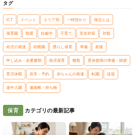
タグ
ICT
イベント
エリア別
一時預かり
保活とは
保育園
制度
妊娠中
子育て
安全対策
対処
幼児の発達
幼稚園
慣らし保育
準備
産後
申し込み・必要書類
病児保育
種類
育休復帰の準備・挨拶
育児休暇
見学・予約
赤ちゃんの発達
転園
送迎
途中入園
連絡帳・持ち物
保育
カテゴリの最新記事