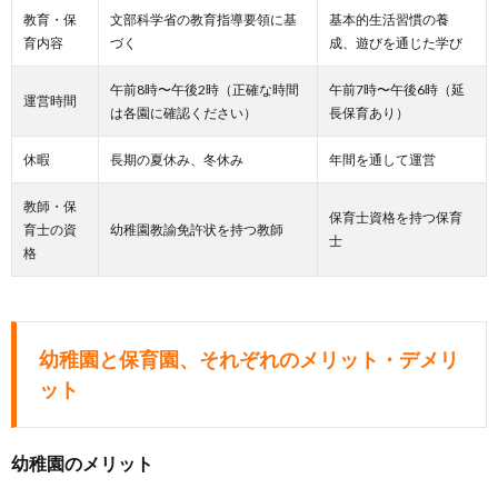
教育・保
文部科学省の教育指導要領に基
基本的生活習慣の養
育内容
づく
成、遊びを通じた学び
午前8時〜午後2時（正確な時間
午前7時〜午後6時（延
運営時間
は各園に確認ください）
長保育あり）
休暇
長期の夏休み、冬休み
年間を通して運営
教師・保
保育士資格を持つ保育
育士の資
幼稚園教諭免許状を持つ教師
士
格
幼稚園と保育園、それぞれのメリット・デメリ
ット
幼稚園のメリット