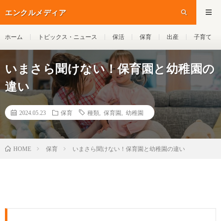
エンクルメディア
ホーム
トピックス・ニュース
保活
保育
出産
子育て
いまさら聞けない！保育園と幼稚園の
違い
2024.05.23
保育
種類
,
保育園
,
幼稚園
保育
いまさら聞けない！保育園と幼稚園の違い
HOME