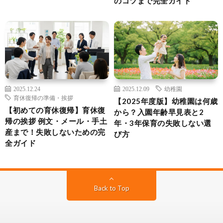
のコツまで完全ガイド
2025.12.24
2025.12.09
幼稚園
育休復帰の準備・挨拶
【2025年度版】幼稚園は何歳
【初めての育休復帰】育休復
から？入園年齢早見表と2
帰の挨拶 例文・メール・手土
年・3年保育の失敗しない選
産まで！失敗しないための完
び方
全ガイド
Back to Top