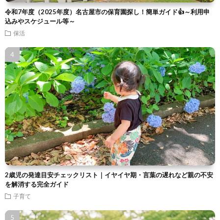
令和7年度（2025年度）名古屋市の保育園探し！簡単ガイド👍～利用申
込みやスケジュール等～
保活
2歳児の発達目安チェックリスト｜イヤイヤ期・言葉の遅れなど親の不安
を解消する完全ガイド
子育て