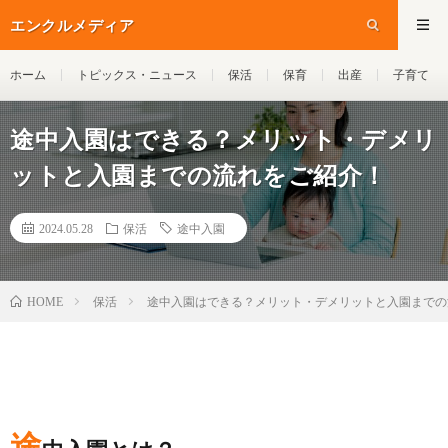
エンクルメディア
ホーム
トピックス・ニュース
保活
保育
出産
子育て
途中入園はできる？メリット・デメリ
ットと入園までの流れをご紹介！
2024.05.28
保活
途中入園
保活
途中入園はできる？メリット・デメリットと入園までの
HOME
途