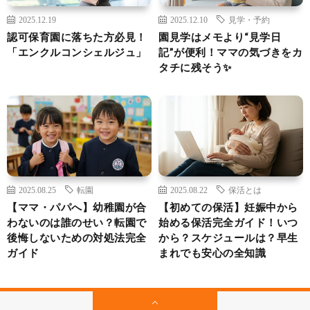
2025.12.19
2025.12.10
見学・予約
認可保育園に落ちた方必見！
園見学はメモより“見学日
「エンクルコンシェルジュ」
記”が便利！ママの気づきをカ
タチに残そう✨
2025.08.25
転園
2025.08.22
保活とは
【ママ・パパへ】幼稚園が合
【初めての保活】妊娠中から
わないのは誰のせい？転園で
始める保活完全ガイド！いつ
後悔しないための対処法完全
から？スケジュールは？早生
ガイド
まれでも安心の全知識