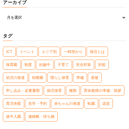
アーカイブ
タグ
ICT
イベント
エリア別
一時預かり
保活とは
保育園
制度
妊娠中
子育て
安全対策
対処
幼児の発達
幼稚園
慣らし保育
準備
産後
申し込み・必要書類
病児保育
種類
育休復帰の準備・挨拶
育児休暇
見学・予約
赤ちゃんの発達
転園
送迎
途中入園
連絡帳・持ち物