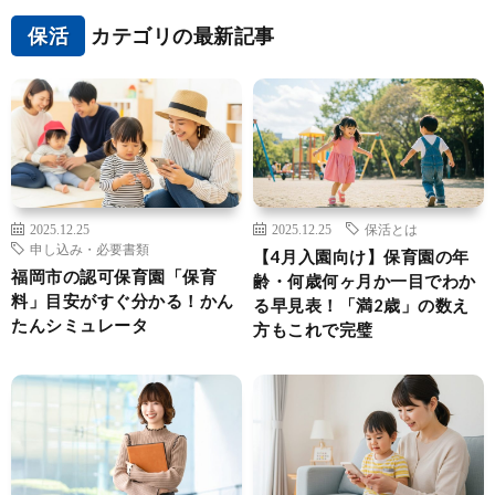
保活
カテゴリの最新記事
2025.12.25
2025.12.25
保活とは
申し込み・必要書類
【4月入園向け】保育園の年
福岡市の認可保育園「保育
齢・何歳何ヶ月か一目でわか
料」目安がすぐ分かる！かん
る早見表！「満2歳」の数え
たんシミュレータ
方もこれで完璧