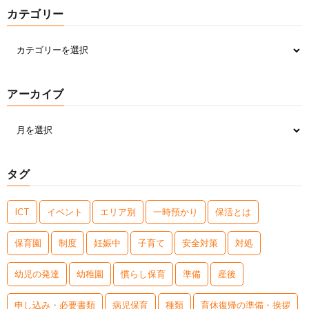
カテゴリー
アーカイブ
タグ
ICT
イベント
エリア別
一時預かり
保活とは
保育園
制度
妊娠中
子育て
安全対策
対処
幼児の発達
幼稚園
慣らし保育
準備
産後
申し込み・必要書類
病児保育
種類
育休復帰の準備・挨拶