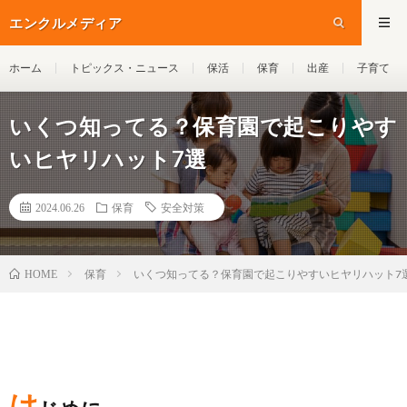
エンクルメディア
ホーム
トピックス・ニュース
保活
保育
出産
子育て
いくつ知ってる？保育園で起こりやす
いヒヤリハット7選
2024.06.26
保育
安全対策
保育
いくつ知ってる？保育園で起こりやすいヒヤリハット7
HOME
は