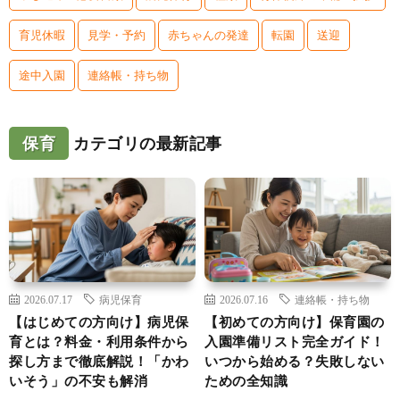
育児休暇
見学・予約
赤ちゃんの発達
転園
送迎
途中入園
連絡帳・持ち物
保育
カテゴリの最新記事
2026.07.17
病児保育
2026.07.16
連絡帳・持ち物
【はじめての方向け】病児保
【初めての方向け】保育園の
育とは？料金・利用条件から
入園準備リスト完全ガイド！
探し方まで徹底解説！「かわ
いつから始める？失敗しない
いそう」の不安も解消
ための全知識