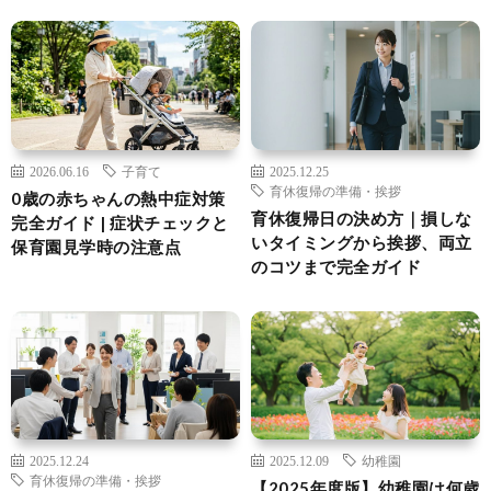
2026.06.16
子育て
2025.12.25
育休復帰の準備・挨拶
0歳の赤ちゃんの熱中症対策
育休復帰日の決め方｜損しな
完全ガイド | 症状チェックと
いタイミングから挨拶、両立
保育園見学時の注意点
のコツまで完全ガイド
2025.12.24
2025.12.09
幼稚園
育休復帰の準備・挨拶
【2025年度版】幼稚園は何歳