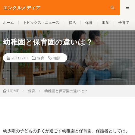
エンクルメディア
ホーム
トピックス・ニュース
保活
保育
出産
子育て
幼稚園と保育園の違いは？
2023.12.01
保育
種類
保育
幼稚園と保育園の違いは？
HOME
幼少期の子どもの多くが過ごす幼稚園と保育園。保護者としては、