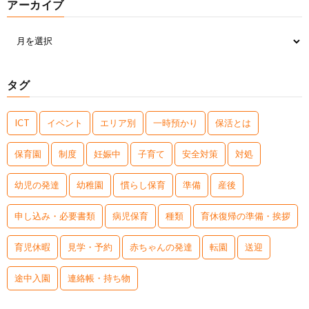
アーカイブ
タグ
ICT
イベント
エリア別
一時預かり
保活とは
保育園
制度
妊娠中
子育て
安全対策
対処
幼児の発達
幼稚園
慣らし保育
準備
産後
申し込み・必要書類
病児保育
種類
育休復帰の準備・挨拶
育児休暇
見学・予約
赤ちゃんの発達
転園
送迎
途中入園
連絡帳・持ち物