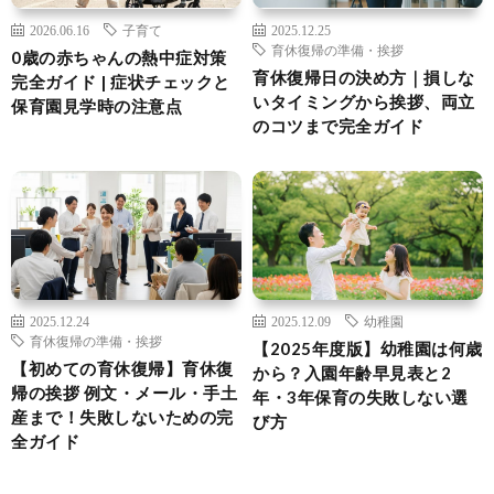
2026.06.16
子育て
2025.12.25
育休復帰の準備・挨拶
0歳の赤ちゃんの熱中症対策
育休復帰日の決め方｜損しな
完全ガイド | 症状チェックと
いタイミングから挨拶、両立
保育園見学時の注意点
のコツまで完全ガイド
2025.12.24
2025.12.09
幼稚園
育休復帰の準備・挨拶
【2025年度版】幼稚園は何歳
【初めての育休復帰】育休復
から？入園年齢早見表と2
帰の挨拶 例文・メール・手土
年・3年保育の失敗しない選
産まで！失敗しないための完
び方
全ガイド