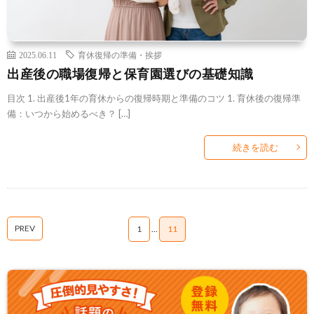
2025.06.11
育休復帰の準備・挨拶
出産後の職場復帰と保育園選びの基礎知識
目次 1. 出産後1年の育休からの復帰時期と準備のコツ 1. 育休後の復帰準
備：いつから始めるべき？ […]
続きを読む
PREV
1
…
11