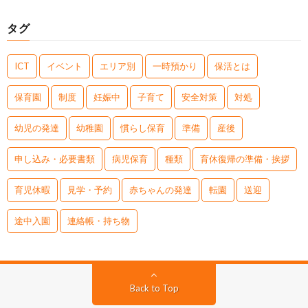
タグ
ICT
イベント
エリア別
一時預かり
保活とは
保育園
制度
妊娠中
子育て
安全対策
対処
幼児の発達
幼稚園
慣らし保育
準備
産後
申し込み・必要書類
病児保育
種類
育休復帰の準備・挨拶
育児休暇
見学・予約
赤ちゃんの発達
転園
送迎
途中入園
連絡帳・持ち物
Back to Top