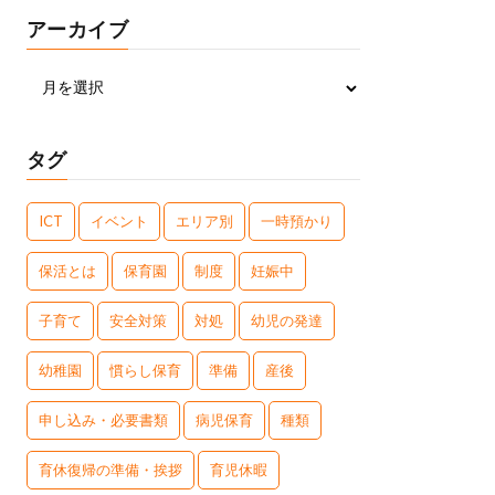
アーカイブ
タグ
ICT
イベント
エリア別
一時預かり
保活とは
保育園
制度
妊娠中
子育て
安全対策
対処
幼児の発達
幼稚園
慣らし保育
準備
産後
申し込み・必要書類
病児保育
種類
育休復帰の準備・挨拶
育児休暇