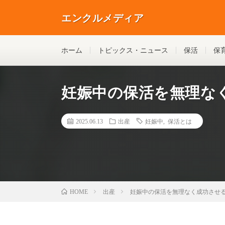
エンクルメディア
ホーム
トピックス・ニュース
保活
保
妊娠中の保活を無理な
2025.06.13
出産
妊娠中
,
保活とは
出産
妊娠中の保活を無理なく成功させ
HOME