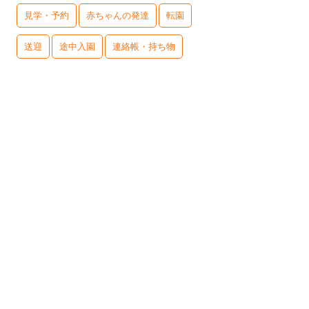
見学・予約
赤ちゃんの発達
転園
送迎
途中入園
連絡帳・持ち物