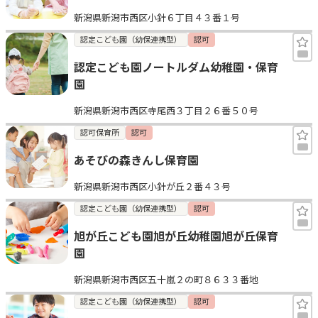
新潟県新潟市西区小針６丁目４３番１号
認定こども園（幼保連携型）
認可
認定こども園ノートルダム幼稚園・保育
園
新潟県新潟市西区寺尾西３丁目２６番５０号
認可保育所
認可
あそびの森きんし保育園
新潟県新潟市西区小針が丘２番４３号
認定こども園（幼保連携型）
認可
旭が丘こども園旭が丘幼稚園旭が丘保育
園
新潟県新潟市西区五十嵐２の町８６３３番地
認定こども園（幼保連携型）
認可