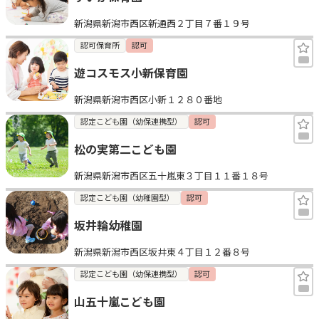
新潟県新潟市西区新通西２丁目７番１９号
認可保育所
認可
遊コスモス小新保育園
新潟県新潟市西区小新１２８０番地
認定こども園（幼保連携型）
認可
松の実第二こども園
新潟県新潟市西区五十嵐東３丁目１１番１８号
認定こども園（幼稚園型）
認可
坂井輪幼稚園
新潟県新潟市西区坂井東４丁目１２番８号
認定こども園（幼保連携型）
認可
山五十嵐こども園