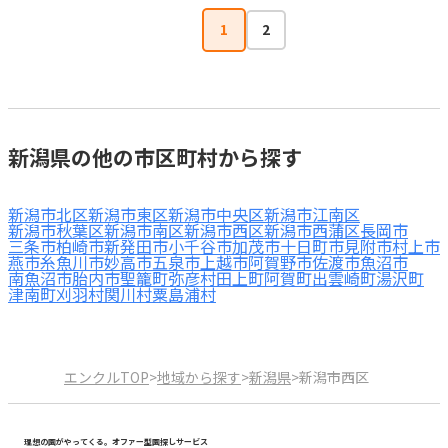
1
2
新潟県の他の市区町村から探す
新潟市北区
新潟市東区
新潟市中央区
新潟市江南区
新潟市秋葉区
新潟市南区
新潟市西区
新潟市西蒲区
長岡市
三条市
柏崎市
新発田市
小千谷市
加茂市
十日町市
見附市
村上市
燕市
糸魚川市
妙高市
五泉市
上越市
阿賀野市
佐渡市
魚沼市
南魚沼市
胎内市
聖籠町
弥彦村
田上町
阿賀町
出雲崎町
湯沢町
津南町
刈羽村
関川村
粟島浦村
エンクルTOP
>
地域から探す
>
新潟県
>
新潟市西区
理想の園がやってくる。オファー型園探しサービス