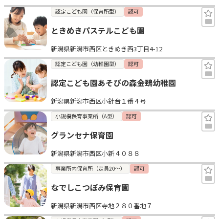
認定こども園（保育所型）
認可
ときめきパステルこども園
新潟県新潟市西区ときめき西3丁目4-12
認定こども園（幼稚園型）
認可
認定こども園あそびの森金鵄幼稚園
新潟県新潟市西区小針台１番４号
小規模保育事業所（A型）
認可
グランセナ保育園
新潟県新潟市西区小新４０８８
事業所内保育所（定員20～）
認可
なでしこつぼみ保育園
新潟県新潟市西区寺地２８０番地７