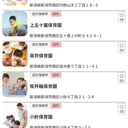
新潟県新潟市西区内野山手２丁目１６−５
見学日記
認可保育所
認可
上五十嵐保育園
メッセージ
新潟県新潟市西区五十嵐２の町８４０４−１
おすすめの園
認可保育所
認可
坂井保育園
エンクルの特徴と活用方法
コラム
新潟県新潟市西区坂井東５丁目３１−４１
お知らせ
認可保育所
認可
坂井輪保育園
新潟県新潟市西区小針８丁目２１−２６
認可保育所
認可
小針保育園
新潟県新潟市西区小針４丁目５−２５