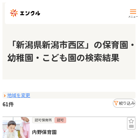
メニュー
保育園・幼稚園を探す
「新潟県新潟市西区」の保育園・
幼稚園・こども園の検索結果
地図から探す
地域から探す
地域を変更
マイページ
61件
絞り込み
閲覧履歴
認可保育所
認可
内野保育園
お気に入り