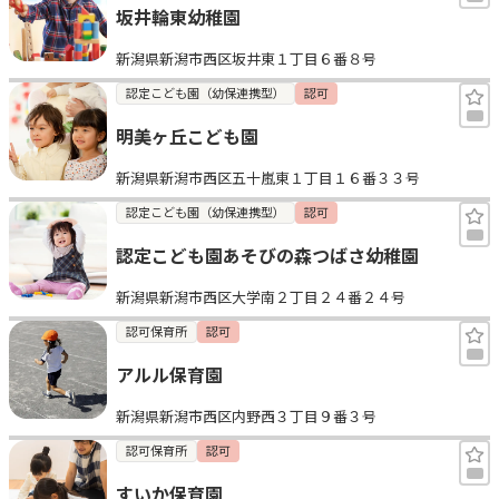
坂井輪東幼稚園
新潟県新潟市西区坂井東１丁目６番８号
認定こども園（幼保連携型）
認可
明美ヶ丘こども園
新潟県新潟市西区五十嵐東１丁目１６番３３号
認定こども園（幼保連携型）
認可
認定こども園あそびの森つばさ幼稚園
新潟県新潟市西区大学南２丁目２４番２４号
認可保育所
認可
アルル保育園
新潟県新潟市西区内野西３丁目９番３号
認可保育所
認可
すいか保育園