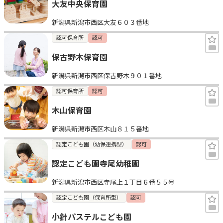
大友中央保育園
新潟県新潟市西区大友６０３番地
認可保育所
認可
保古野木保育園
新潟県新潟市西区保古野木９０１番地
認可保育所
認可
木山保育園
新潟県新潟市西区木山８１５番地
認定こども園（幼保連携型）
認可
認定こども園寺尾幼稚園
新潟県新潟市西区寺尾上１丁目６番５５号
認定こども園（保育所型）
認可
小針パステルこども園