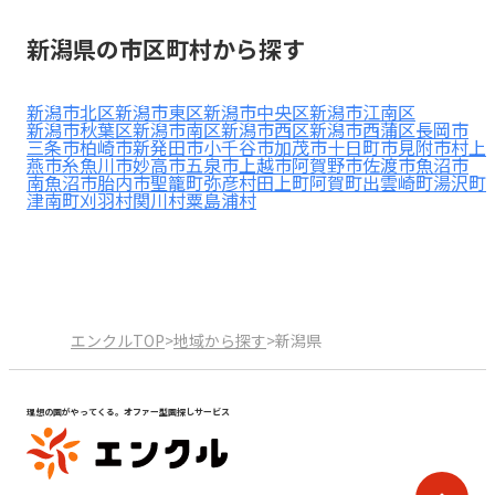
見学日記
新潟県の市区町村から探す
メッセージ
新潟市北区
新潟市東区
新潟市中央区
新潟市江南区
新潟市秋葉区
新潟市南区
新潟市西区
新潟市西蒲区
長岡市
三条市
柏崎市
新発田市
小千谷市
加茂市
十日町市
見附市
村上
燕市
糸魚川市
妙高市
五泉市
上越市
阿賀野市
佐渡市
魚沼市
おすすめの園
南魚沼市
胎内市
聖籠町
弥彦村
田上町
阿賀町
出雲崎町
湯沢町
津南町
刈羽村
関川村
粟島浦村
エンクルの特徴と活用方法
コラム
お知らせ
エンクルTOP
>
地域から探す
>
新潟県
理想の園がやってくる。オファー型園探しサービス