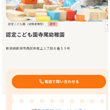
見学日記
メッセージ
認定こども園（幼保連携型）
認可
認定こども園寺尾幼稚園
おすすめの園
新潟県新潟市西区寺尾上１丁目６番５５号
エンクルの特徴と活用方法
コラム
お知らせ
電話で問い合わせる