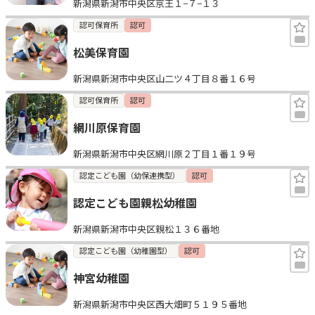
新潟県新潟市中央区京王１−７−１３
認可保育所
認可
松美保育園
新潟県新潟市中央区山二ツ４丁目８番１６号
認可保育所
認可
網川原保育園
新潟県新潟市中央区網川原２丁目１番１９号
認定こども園（幼保連携型）
認可
認定こども園親松幼稚園
新潟県新潟市中央区親松１３６番地
認定こども園（幼稚園型）
認可
神宮幼稚園
新潟県新潟市中央区西大畑町５１９５番地