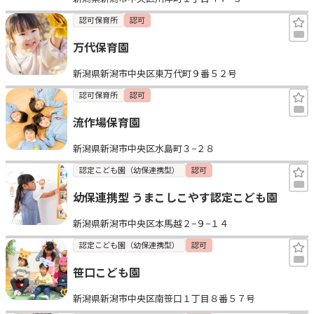
認可保育所
認可
万代保育園
新潟県新潟市中央区東万代町９番５２号
認可保育所
認可
流作場保育園
新潟県新潟市中央区水島町３−２８
認定こども園（幼保連携型）
認可
幼保連携型 うまこしこやす認定こども園
新潟県新潟市中央区本馬越２−９−１４
認定こども園（幼保連携型）
認可
笹口こども園
新潟県新潟市中央区南笹口１丁目８番５７号