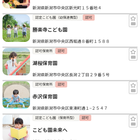
新潟県新潟市中央区新光町１５番地４
認定こども園（幼保連携型）
認可
勝楽寺こども園
新潟県新潟市中央区西堀通８番町１５８８
認可保育所
認可
湖桜保育園
新潟県新潟市中央区長潟２丁目２９番５号
認可保育所
認可
赤沢保育園
新潟県新潟市中央区東湊町通１−２５４７
認定こども園（保育所型）
認可
こども園未来へ