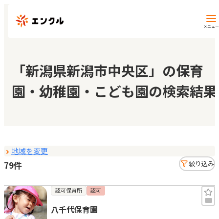
メニュー
保育園・幼稚園を探す
「新潟県新潟市中央区」の保育
園・幼稚園・こども園の検索結果
地図から探す
地域から探す
地域を変更
マイページ
79件
絞り込み
閲覧履歴
認可保育所
認可
八千代保育園
お気に入り