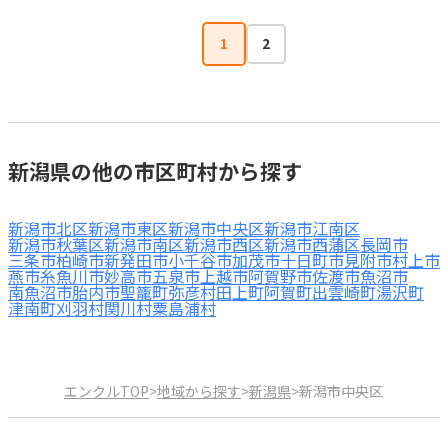
1
2
新潟県の他の市区町村から探す
新潟市北区
新潟市東区
新潟市中央区
新潟市江南区
新潟市秋葉区
新潟市南区
新潟市西区
新潟市西蒲区
長岡市
三条市
柏崎市
新発田市
小千谷市
加茂市
十日町市
見附市
村上市
燕市
糸魚川市
妙高市
五泉市
上越市
阿賀野市
佐渡市
魚沼市
南魚沼市
胎内市
聖籠町
弥彦村
田上町
阿賀町
出雲崎町
湯沢町
津南町
刈羽村
関川村
粟島浦村
エンクルTOP
>
地域から探す
>
新潟県
>
新潟市中央区