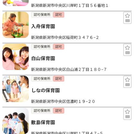
新潟県新潟市中央区川岸町１丁目５６番地１
見学日記
認可保育所
認可
入舟保育園
メッセージ
新潟県新潟市中央区稲荷町３４７６−２
おすすめの園
認可保育所
認可
白山保育園
エンクルの特徴と活用方法
コラム
新潟県新潟市中央区白山浦２丁目１８０−７
お知らせ
認可保育所
認可
しなの保育園
新潟県新潟市中央区信濃町１９−２０
認可保育所
認可
敷島保育園
新潟県新潟市中央区川岸町１丁目４７−５