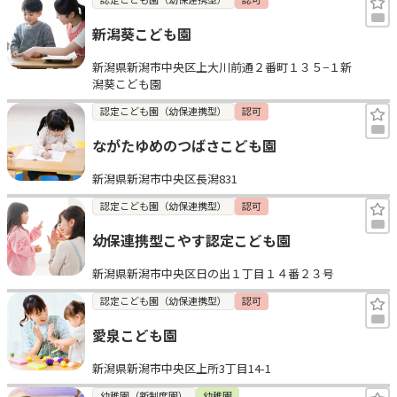
新潟葵こども園
新潟県新潟市中央区上大川前通２番町１３５−１新
潟葵こども園
認定こども園（幼保連携型）
認可
ながたゆめのつばさこども園
新潟県新潟市中央区長潟831
認定こども園（幼保連携型）
認可
幼保連携型こやす認定こども園
新潟県新潟市中央区日の出１丁目１４番２３号
認定こども園（幼保連携型）
認可
愛泉こども園
新潟県新潟市中央区上所3丁目14-1
幼稚園（新制度園）
幼稚園