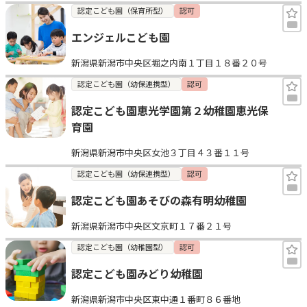
認定こども園（保育所型）
認可
エンジェルこども園
新潟県新潟市中央区堀之内南１丁目１８番２０号
認定こども園（幼保連携型）
認可
認定こども園恵光学園第２幼稚園恵光保
育園
新潟県新潟市中央区女池３丁目４３番１１号
認定こども園（幼保連携型）
認可
認定こども園あそびの森有明幼稚園
新潟県新潟市中央区文京町１７番２１号
認定こども園（幼稚園型）
認可
認定こども園みどり幼稚園
新潟県新潟市中央区東中通１番町８６番地