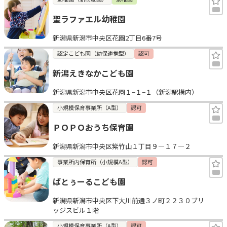
聖ラファエル幼稚園
新潟県新潟市中央区花園2丁目6番7号
認定こども園（幼保連携型）
認可
新潟えきなかこども園
新潟県新潟市中央区花園１−１−１（新潟駅構内）
小規模保育事業所（A型）
認可
ＰＯＰＯおうち保育園
新潟県新潟市中央区紫竹山１丁目９—１７—２
事業所内保育所（小規模A型）
認可
ばとぅーるこども園
新潟県新潟市中央区下大川前通３ノ町２２３０ブリ
ッジスビル１階
小規模保育事業所（A型）
認可