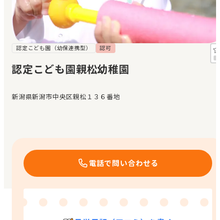
見学日記
メッセージ
認定こども園（幼保連携型）
認可
認定こども園親松幼稚園
おすすめの園
新潟県新潟市中央区親松１３６番地
エンクルの特徴と活用方法
コラム
お知らせ
電話で問い合わせる