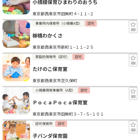
小規模保育ひまわりのおうち
東京都西東京市田無町４−１１−２
事業所内保育所（小規模A型）
認可
柳橋わかくさ
東京都西東京市新町１−１１−２５
家庭的保育所（認可）
認可
たけのこ保育室
東京都西東京市芝久保町
小規模保育事業所（A型）
認可
ＰｏｃａＰｏｃａ保育室
東京都西東京市田無町３−７−５−１０１
認可保育所
認可
子パンダ保育園