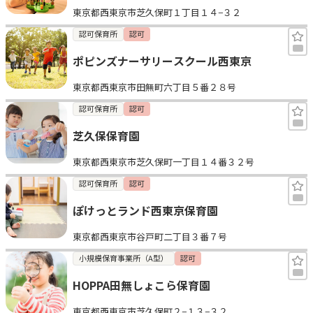
東京都西東京市芝久保町１丁目１４−３２
見学日記
認可保育所
認可
ポピンズナーサリースクール西東京
メッセージ
東京都西東京市田無町六丁目５番２８号
おすすめの園
認可保育所
認可
芝久保保育園
エンクルの特徴と活用方法
コラム
東京都西東京市芝久保町一丁目１４番３２号
お知らせ
認可保育所
認可
ぽけっとランド西東京保育園
東京都西東京市谷戸町二丁目３番７号
小規模保育事業所（A型）
認可
HOPPA田無しょこら保育園
東京都西東京市芝久保町２−１３−３２