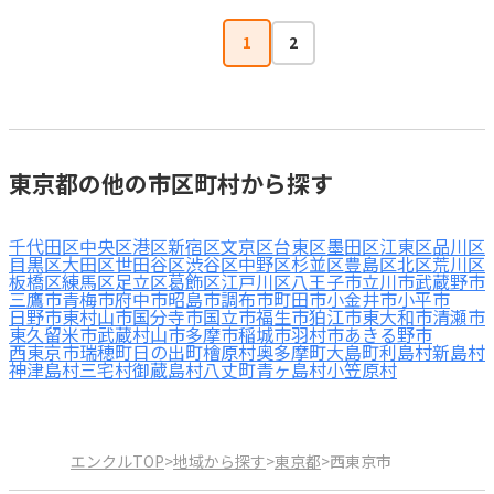
1
2
東京都の他の市区町村から探す
千代田区
中央区
港区
新宿区
文京区
台東区
墨田区
江東区
品川区
目黒区
大田区
世田谷区
渋谷区
中野区
杉並区
豊島区
北区
荒川区
板橋区
練馬区
足立区
葛飾区
江戸川区
八王子市
立川市
武蔵野市
三鷹市
青梅市
府中市
昭島市
調布市
町田市
小金井市
小平市
日野市
東村山市
国分寺市
国立市
福生市
狛江市
東大和市
清瀬市
東久留米市
武蔵村山市
多摩市
稲城市
羽村市
あきる野市
西東京市
瑞穂町
日の出町
檜原村
奥多摩町
大島町
利島村
新島村
神津島村
三宅村
御蔵島村
八丈町
青ヶ島村
小笠原村
エンクルTOP
>
地域から探す
>
東京都
>
西東京市