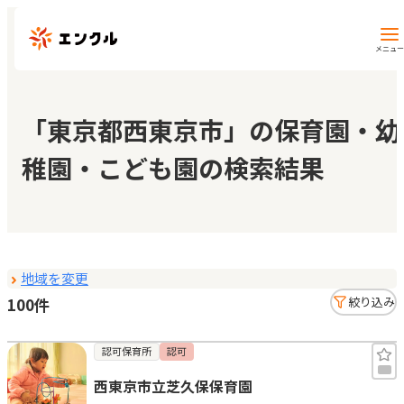
メニュー
保育園・幼稚園を探す
「東京都西東京市」の保育園・幼
稚園・こども園の検索結果
地図から探す
地域から探す
地域を変更
マイページ
100件
絞り込み
閲覧履歴
認可保育所
認可
西東京市立芝久保保育園
お気に入り