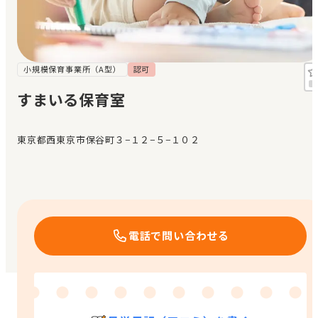
見学日記
メッセージ
小規模保育事業所（A型）
認可
すまいる保育室
おすすめの園
東京都西東京市保谷町３−１２−５−１０２
エンクルの特徴と活用方法
コラム
お知らせ
電話で問い合わせる