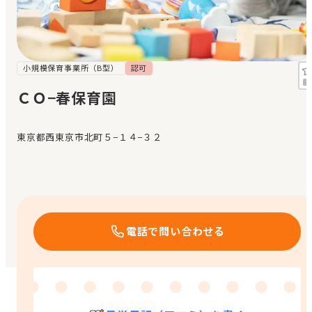
見学日記
メッセージ
小規模保育事業所（B型）
認可
ＣＯ−春保育園
おすすめの園
東京都西東京市北町５−１４−３２
エンクルの特徴と活用方法
コラム
お知らせ
電話で問い合わせる