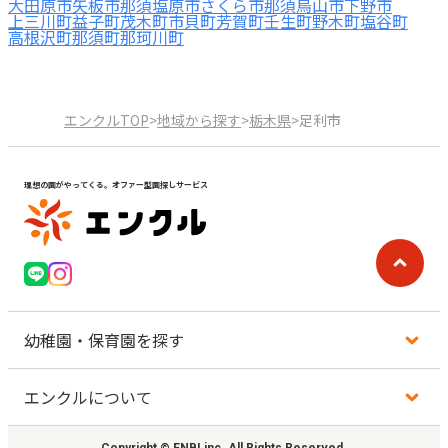
大田原市
矢板市
那須塩原市
さくら市
那須烏山市
下野市
上三川町
益子町
茂木町
市貝町
芳賀町
壬生町
野木町
塩谷町
高根沢町
那須町
那珂川町
エンクルTOP
>
地域から探す
>
栃木県
>
足利市
理想の園がやってくる。オファー型園探しサービス
幼稚園・保育園を探す
エンクルについて
地図から探す