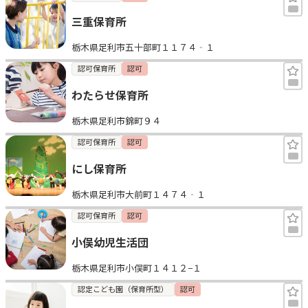
三重保育所
栃木県足利市五十部町１１７４‐１
認可保育所
認可
わたらせ保育所
栃木県足利市錦町９４
認可保育所
認可
にし保育所
栃木県足利市大前町１４７４‐１
認可保育所
認可
小俣幼児生活団
栃木県足利市小俣町１４１２−１
認定こども園（保育所型）
認可