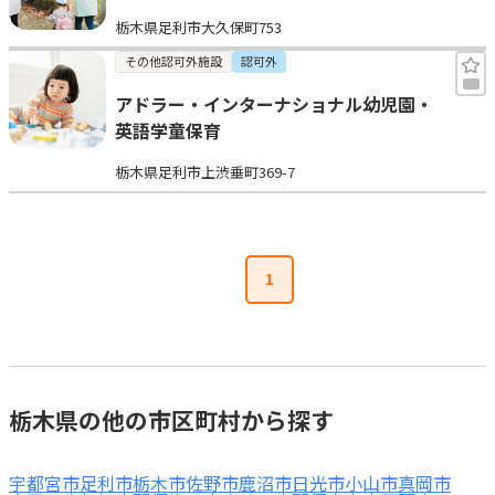
栃木県足利市大久保町753
その他認可外施設
認可外
アドラー・インターナショナル幼児園・
英語学童保育
栃木県足利市上渋垂町369-7
1
栃木県の他の市区町村から探す
宇都宮市
足利市
栃木市
佐野市
鹿沼市
日光市
小山市
真岡市