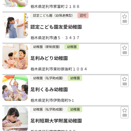
栃木県足利市家富町２１８８
認定こども園（幼保連携型）
認可
認定こども園友愛幼稚園
栃木県足利市通５‐３４３７
幼稚園（新制度園）
幼稚園
足利みどり幼稚園
栃木県足利市東砂原後町１０８４
幼稚園（私学助成園）
幼稚園
足利くるみ幼稚園
栃木県足利市伊勢南町9-1
幼稚園（私学助成園）
幼稚園
足利短期大学附属幼稚園