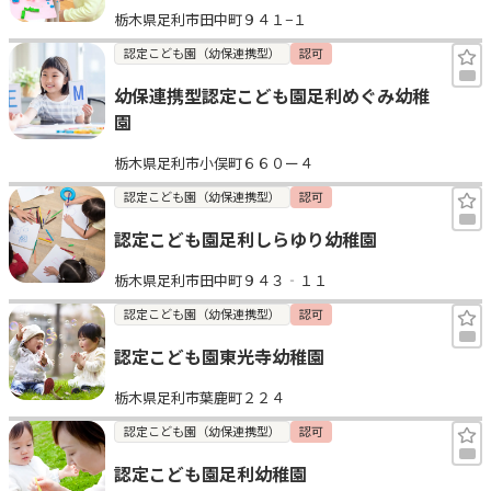
栃木県足利市田中町９４１−１
見学日記
認定こども園（幼保連携型）
認可
幼保連携型認定こども園足利めぐみ幼稚
メッセージ
園
栃木県足利市小俣町６６０ー４
おすすめの園
認定こども園（幼保連携型）
認可
エンクルの特徴と活用方法
認定こども園足利しらゆり幼稚園
コラム
お知らせ
栃木県足利市田中町９４３‐１１
認定こども園（幼保連携型）
認可
認定こども園東光寺幼稚園
栃木県足利市葉鹿町２２４
認定こども園（幼保連携型）
認可
認定こども園足利幼稚園