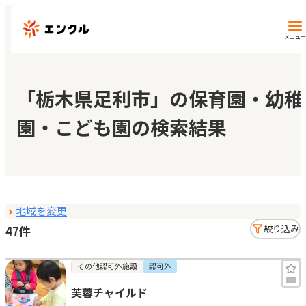
メニュー
保育園・幼稚園を探す
「栃木県足利市」の保育園・幼稚
園・こども園の検索結果
地図から探す
地域から探す
地域を変更
マイページ
47件
絞り込み
閲覧履歴
その他認可外施設
認可外
芙蓉チャイルド
お気に入り