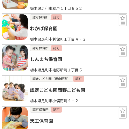
栃木県足利市助戸１丁目６５２
認可保育所
認可
わかば保育園
栃木県足利市利保町１丁目４‐３
認可保育所
認可
しんまち保育園
栃木県足利市毛野新町１丁目５
認定こども園（保育所型）
認可
認定こども園両野こども園
栃木県足利市小俣南町４‐２
認可保育所
認可
天王保育園