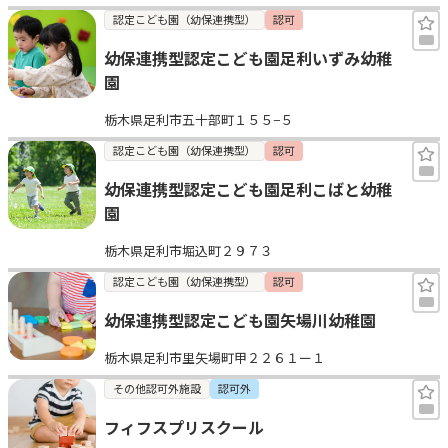
認定こども園（幼保連携型）
認可
幼保連携型認定こども園足利いずみ幼稚
園
栃木県足利市五十部町１５５−５
認定こども園（幼保連携型）
認可
幼保連携型認定こども園足利こばと幼稚
園
栃木県足利市堀込町２９７３
認定こども園（幼保連携型）
認可
幼保連携型認定こども園矢場川幼稚園
栃木県足利市里矢場町甲２２６１ー１
その他認可外施設
認可外
フィフスプリスクール