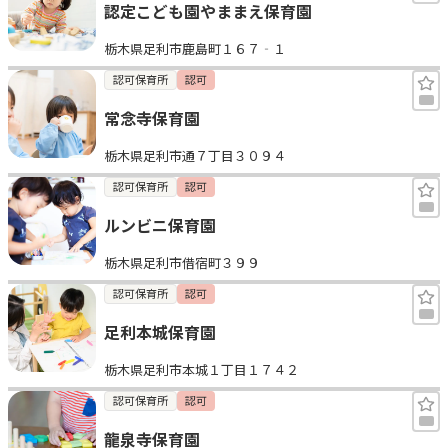
認定こども園やままえ保育園
栃木県足利市鹿島町１６７‐１
認可保育所
認可
常念寺保育園
栃木県足利市通７丁目３０９４
認可保育所
認可
ルンビニ保育園
栃木県足利市借宿町３９９
認可保育所
認可
足利本城保育園
栃木県足利市本城１丁目１７４２
認可保育所
認可
龍泉寺保育園