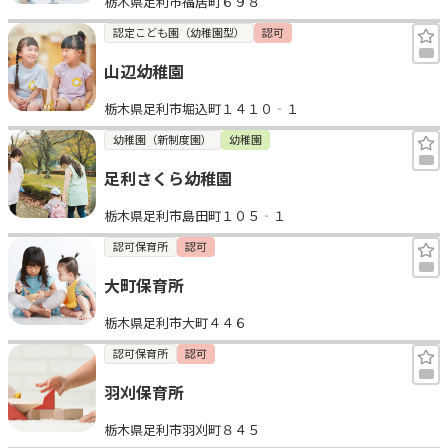
栃木県足利市福居町６９８
認定こども園（幼稚園型）
認可
山辺幼稚園
栃木県足利市堀込町１４１０‐１
幼稚園（新制度園）
幼稚園
足利さくら幼稚園
栃木県足利市島田町１０５‐１
認可保育所
認可
大町保育所
栃木県足利市大町４４６
認可保育所
認可
羽刈保育所
栃木県足利市羽刈町８４５