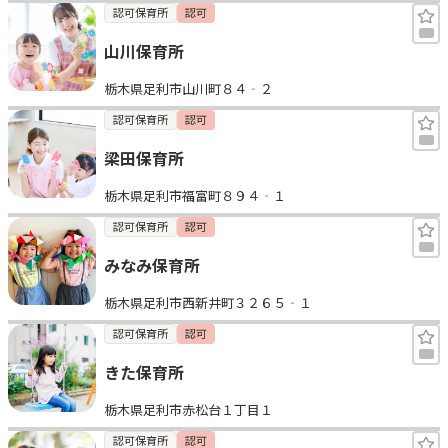
認可保育所
認可
山川保育所
栃木県足利市山川町８４‐２
認可保育所
認可
梁田保育所
栃木県足利市福富町８９４‐１
認可保育所
認可
みなみ保育所
栃木県足利市西新井町３２６５‐１
認可保育所
認可
きた保育所
栃木県足利市赤松台１丁目１
認可保育所
認可