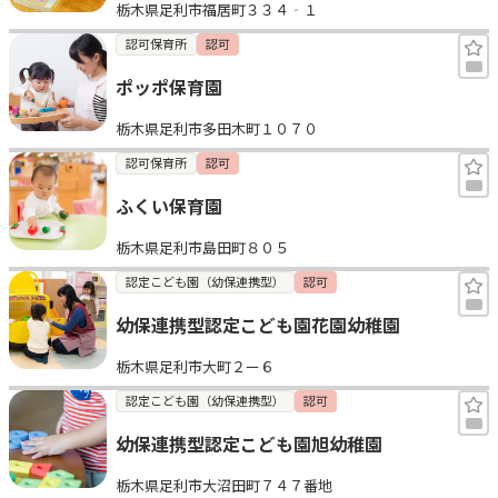
栃木県足利市福居町３３４‐１
認可保育所
認可
ポッポ保育園
栃木県足利市多田木町１０７０
認可保育所
認可
ふくい保育園
栃木県足利市島田町８０５
認定こども園（幼保連携型）
認可
幼保連携型認定こども園花園幼稚園
栃木県足利市大町２ー６
認定こども園（幼保連携型）
認可
幼保連携型認定こども園旭幼稚園
栃木県足利市大沼田町７４７番地