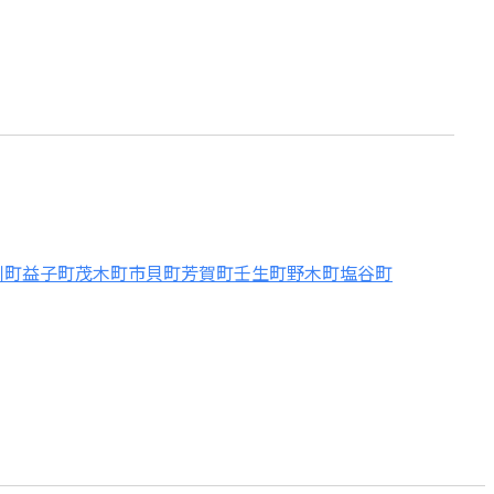
川町
益子町
茂木町
市貝町
芳賀町
壬生町
野木町
塩谷町