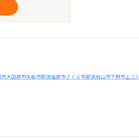
岡市
大田原市
矢板市
那須塩原市
さくら市
那須烏山市
下野市
上三