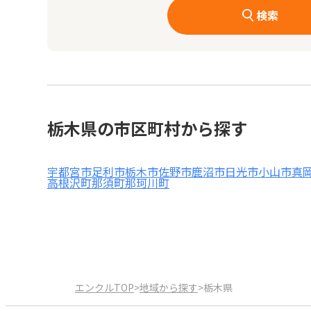
検索
栃木県の市区町村から探す
宇都宮市
足利市
栃木市
佐野市
鹿沼市
日光市
小山市
真
高根沢町
那須町
那珂川町
エンクルTOP
>
地域から探す
>
栃木県