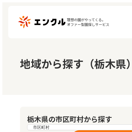
理想の園がやってくる。

オファー型園探しサービス
マ
保育園・幼稚園を探す
地域から探す（栃木県
閲
地図から探す
お
地域から探す
栃木県の市区町村から探す