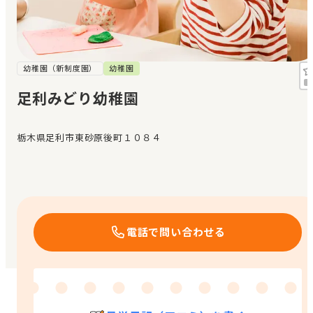
見学日記
メッセージ
幼稚園（新制度園）
幼稚園
足利みどり幼稚園
おすすめの園
栃木県足利市東砂原後町１０８４
エンクルの特徴と活用方法
コラム
お知らせ
電話で問い合わせる