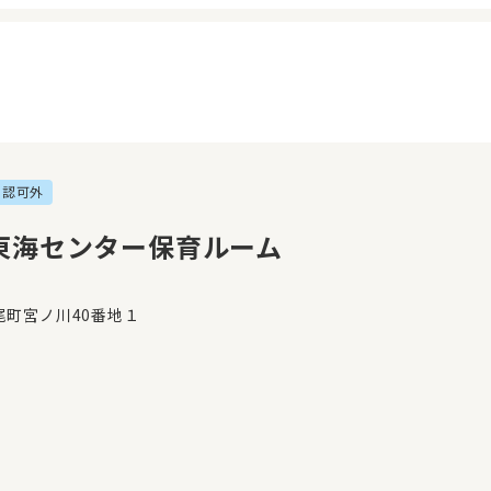
認可外
イページ
見学日記
覧履歴
メッセージ
東海センター保育ルーム
気に入り
おすすめの園
尾町宮ノ川40番地１