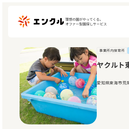
理想の園がやってくる。

オファー型園探しサービス
事業所内保育所
マ
保育園・幼稚園を探す
閲
ヤクルト
地図から探す
お
地域から探す
愛知県東海市荒