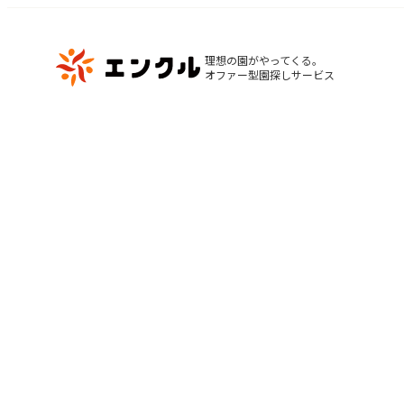
理想の園がやってくる。

オファー型園探しサービス
マ
保育園・幼稚園を探す
閲
地図から探す
お
地域から探す