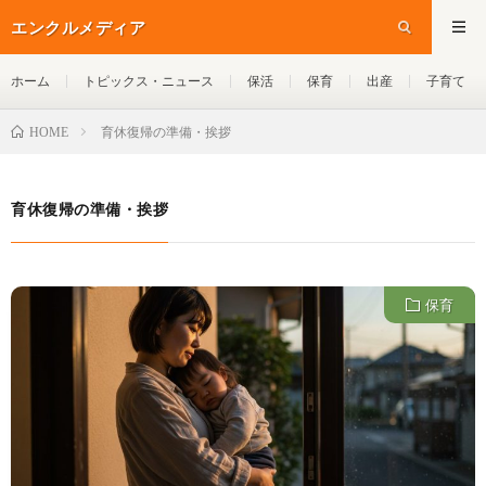
エンクルメディア
ホーム
トピックス・ニュース
保活
保育
出産
子育て
育休復帰の準備・挨拶
HOME
育休復帰の準備・挨拶
保育