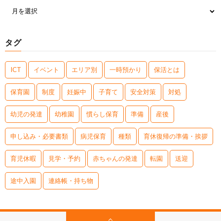
タグ
ICT
イベント
エリア別
一時預かり
保活とは
保育園
制度
妊娠中
子育て
安全対策
対処
幼児の発達
幼稚園
慣らし保育
準備
産後
申し込み・必要書類
病児保育
種類
育休復帰の準備・挨拶
育児休暇
見学・予約
赤ちゃんの発達
転園
送迎
途中入園
連絡帳・持ち物