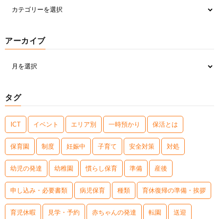
アーカイブ
タグ
ICT
イベント
エリア別
一時預かり
保活とは
保育園
制度
妊娠中
子育て
安全対策
対処
幼児の発達
幼稚園
慣らし保育
準備
産後
申し込み・必要書類
病児保育
種類
育休復帰の準備・挨拶
育児休暇
見学・予約
赤ちゃんの発達
転園
送迎