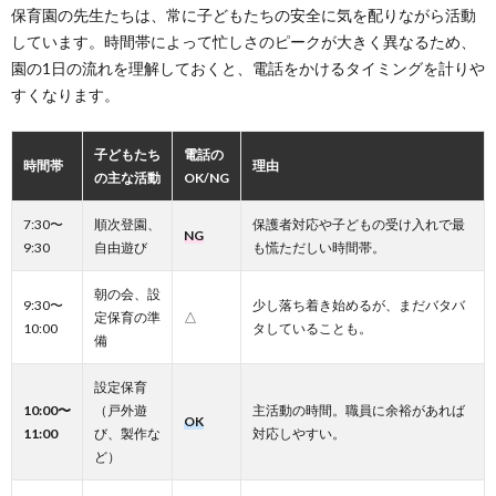
保育園の先生たちは、常に子どもたちの安全に気を配りながら活動
しています。時間帯によって忙しさのピークが大きく異なるため、
園の1日の流れを理解しておくと、電話をかけるタイミングを計りや
すくなります。
子どもたち
電話の
時間帯
理由
の主な活動
OK/NG
7:30〜
順次登園、
保護者対応や子どもの受け入れで最
NG
9:30
自由遊び
も慌ただしい時間帯。
朝の会、設
9:30〜
少し落ち着き始めるが、まだバタバ
定保育の準
△
10:00
タしていることも。
備
設定保育
10:00〜
（戸外遊
主活動の時間。職員に余裕があれば
OK
11:00
び、製作な
対応しやすい。
ど）