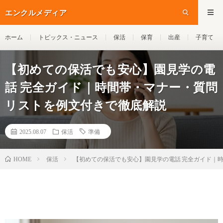
エンクルメディア
ホーム
トピックス・ニュース
保活
保育
出産
子育て
【初めての保活でも安心】園見学の電
話 完全ガイド｜時間帯・マナー・質問
リストを例文付きで徹底解説
2025.08.07
保活
準備
保活
【初めての保活でも安心】園見学の電話 完全ガイド｜
HOME