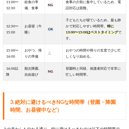
11:00〜
給食の準
食事の介助に集中しているため、電
NG
12:30
備、食事
話対応は困難。
子どもたちが寝ているため、最も静
12:30〜
お昼寝（午
かで対応しやすい時間帯。
特に
OK
15:00
睡）
13:00〜15:00はベストタイミング
で
す。
15:00〜
おやつ、帰
おやつの時間や帰りの支度で少し忙
△
16:00
りの準備
しくなり始める。
16:00以
順次降園、
登園時と同様、保護者対応で非常に
NG
降
自由遊び
忙しい時間帯。
3.
絶対に避けるべきNGな時間帯（登園・降園
時間、お昼寝中など）
上の表からも分かる通り、特に避けるべきなのは以下の時間帯で