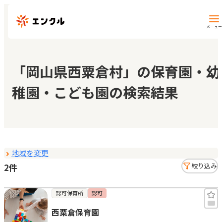
メニュー
保育園・幼稚園を探す
「岡山県西粟倉村」の保育園・幼
稚園・こども園の検索結果
地図から探す
地域から探す
地域を変更
マイページ
2件
絞り込み
閲覧履歴
認可保育所
認可
西粟倉保育園
お気に入り