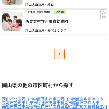
岡山県西粟倉村影石4
見学日記
幼稚園（新制度園）
幼稚園
西粟倉村立西粟倉幼稚園
メッセージ
岡山県西粟倉村長尾１５６７
おすすめの園
エンクルの特徴と活用方法
1
コラム
お知らせ
岡山県の他の市区町村から探す
岡山市北区
岡山市中区
岡山市東区
岡山市南区
倉敷市
津山市
玉野市
笠岡市
井原市
総社市
高梁市
新見市
備前市
瀬戸内市
赤磐市
真庭市
美作市
浅口市
和気町
早島町
里庄町
矢掛町
新庄村