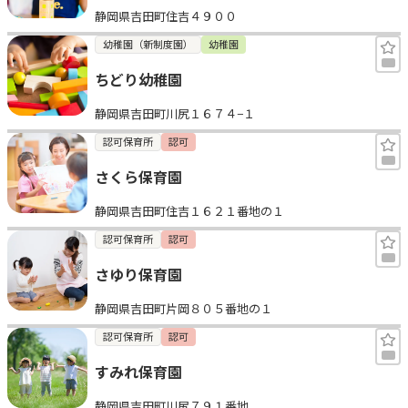
静岡県吉田町住吉４９００
見学日記
幼稚園（新制度園）
幼稚園
ちどり幼稚園
メッセージ
静岡県吉田町川尻１６７４−１
おすすめの園
認可保育所
認可
さくら保育園
エンクルの特徴と活用方法
コラム
静岡県吉田町住吉１６２１番地の１
お知らせ
認可保育所
認可
さゆり保育園
静岡県吉田町片岡８０５番地の１
認可保育所
認可
すみれ保育園
静岡県吉田町川尻７９１番地