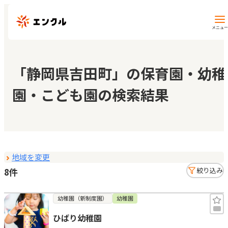
メニュー
保育園・幼稚園を探す
「静岡県吉田町」の保育園・幼稚
園・こども園の検索結果
地図から探す
地域から探す
地域を変更
マイページ
8件
絞り込み
閲覧履歴
幼稚園（新制度園）
幼稚園
ひばり幼稚園
お気に入り