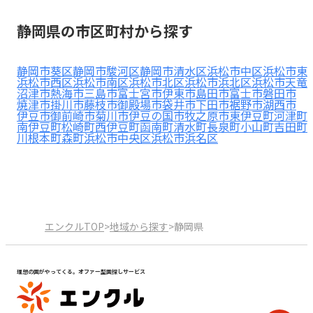
見学日記
静岡県の市区町村から探す
メッセージ
静岡市葵区
静岡市駿河区
静岡市清水区
浜松市中区
浜松市東
浜松市西区
浜松市南区
浜松市北区
浜松市浜北区
浜松市天竜
沼津市
熱海市
三島市
富士宮市
伊東市
島田市
富士市
磐田市
焼津市
掛川市
藤枝市
御殿場市
袋井市
下田市
裾野市
湖西市
おすすめの園
伊豆市
御前崎市
菊川市
伊豆の国市
牧之原市
東伊豆町
河津町
南伊豆町
松崎町
西伊豆町
函南町
清水町
長泉町
小山町
吉田町
川根本町
森町
浜松市中央区
浜松市浜名区
エンクルの特徴と活用方法
コラム
お知らせ
エンクルTOP
>
地域から探す
>
静岡県
理想の園がやってくる。オファー型園探しサービス