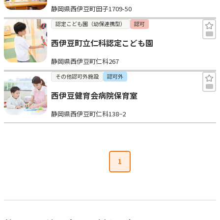
静岡県西伊豆町田子1709-50
見学日記
認定こども園（幼保連携型）
認可
西伊豆町立仁科認定こども園
メッセージ
静岡県西伊豆町仁科267
おすすめの園
その他認可外施設
認可外
西伊豆健育会病院保育室
エンクルの特徴と活用方法
コラム
静岡県西伊豆町仁科138−2
お知らせ
1