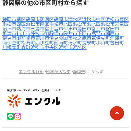
静岡県の他の市区町村から探す
静岡市葵区
静岡市駿河区
静岡市清水区
浜松市中区
浜松市東区
浜松市西区
浜松市南区
浜松市北区
浜松市浜北区
浜松市天竜区
沼津市
熱海市
三島市
富士宮市
伊東市
島田市
富士市
磐田市
焼津市
掛川市
藤枝市
御殿場市
袋井市
下田市
裾野市
湖西市
伊豆市
御前崎市
菊川市
伊豆の国市
牧之原市
東伊豆町
河津町
南伊豆町
松崎町
西伊豆町
函南町
清水町
長泉町
小山町
吉田町
川根本町
森町
浜松市中央区
浜松市浜名区
エンクルTOP
>
地域から探す
>
静岡県
>
西伊豆町
理想の園がやってくる。オファー型園探しサービス