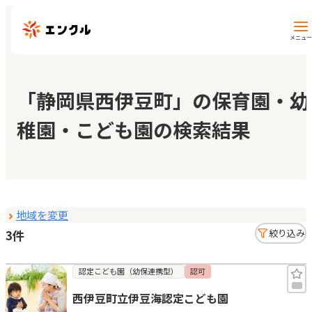
メニュー
保育園・幼稚園を探す
「静岡県西伊豆町」の保育園・幼
稚園・こども園の検索結果
地図から探す
地域から探す
地域を変更
マイページ
3件
絞り込み
閲覧履歴
認定こども園（幼保連携型）
認可
西伊豆町立伊豆海認定こども園
お気に入り