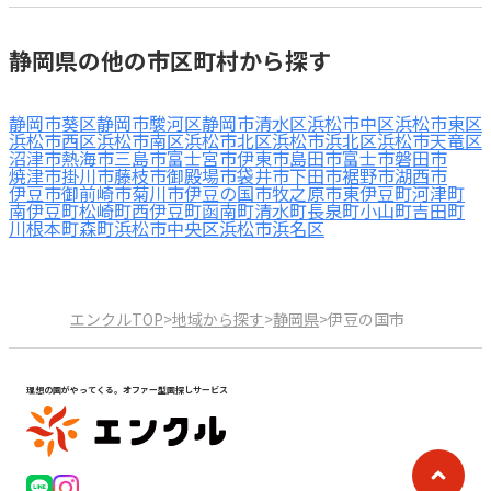
静岡県の他の市区町村から探す
静岡市葵区
静岡市駿河区
静岡市清水区
浜松市中区
浜松市東区
浜松市西区
浜松市南区
浜松市北区
浜松市浜北区
浜松市天竜区
沼津市
熱海市
三島市
富士宮市
伊東市
島田市
富士市
磐田市
焼津市
掛川市
藤枝市
御殿場市
袋井市
下田市
裾野市
湖西市
伊豆市
御前崎市
菊川市
伊豆の国市
牧之原市
東伊豆町
河津町
南伊豆町
松崎町
西伊豆町
函南町
清水町
長泉町
小山町
吉田町
川根本町
森町
浜松市中央区
浜松市浜名区
エンクルTOP
>
地域から探す
>
静岡県
>
伊豆の国市
理想の園がやってくる。オファー型園探しサービス