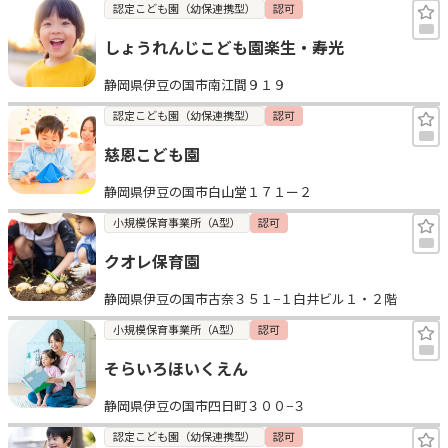
認定こども園（幼保連携型）
認可
しょうれんじこども園楽生・寿光
静岡県伊豆の国市南江間９１９
認定こども園（幼保連携型）
認可
慈恩こども園
静岡県伊豆の国市白山堂１７１ー２
小規模保育事業所（A型）
認可
クオレ保育園
静岡県伊豆の国市古奈３５１−１白井ビル１・２階
小規模保育事業所（A型）
認可
そらいろほいくえん
静岡県伊豆の国市四日町３００−３
認定こども園（幼保連携型）
認可