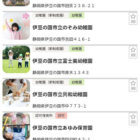
静岡県伊豆の国市田京２３８-２１
見学日記
幼稚園（新制度園）
幼稚園
伊豆の国市立のぞみ幼稚園
メッセージ
静岡県伊豆の国市吉田４１６-１
おすすめの園
幼稚園（新制度園）
幼稚園
伊豆の国市立富士美幼稚園
エンクルの特徴と活用方法
コラム
静岡県伊豆の国市原木１３４３
お知らせ
幼稚園（新制度園）
幼稚園
伊豆の国市立共和幼稚園
静岡県伊豆の国市中７７３-１
認可保育所
認可
伊豆の国市立あゆみ保育園
静岡県伊豆の国市四日町４２-１