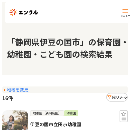
メニュー
保育園・幼稚園を探す
「静岡県伊豆の国市」の保育園・
幼稚園・こども園の検索結果
地図から探す
地域から探す
地域を変更
マイページ
16件
絞り込み
閲覧履歴
幼稚園（新制度園）
幼稚園
伊豆の国市立田京幼稚園
お気に入り