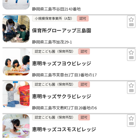
静岡県三島市谷田2143番地
小規模保育事業所（A型）
認可
保育所グローアップ三島園
静岡県三島市加茂29-1
認定こども園（保育所型）
認可
恵明キッズフヨウビレッジ
静岡県三島市芙蓉台2丁目3番地の17
認定こども園（保育所型）
認可
恵明キッズサクラビレッジ
静岡県三島市文教町2丁目28番地の6
認定こども園（保育所型）
認可
恵明キッズコスモスビレッジ