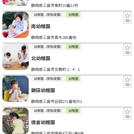
静岡県三島市東町10番12号
見学日記
幼稚園（新制度園）
幼稚園
南幼稚園
メッセージ
静岡県三島市青木265番地
おすすめの園
幼稚園（新制度園）
幼稚園
北幼稚園
エンクルの特徴と活用方法
コラム
静岡県三島市文教町１-４-１
お知らせ
幼稚園（新制度園）
幼稚園
錦田幼稚園
静岡県三島市谷田271番地の1
幼稚園（新制度園）
幼稚園
徳倉幼稚園
静岡県三島市徳倉4丁目1番8号