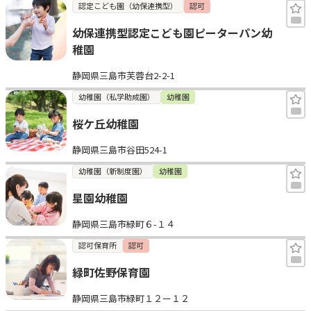
認定こども園（幼保連携型）
認可
幼保連携型認定こども園ピーターパン幼
稚園
静岡県三島市芙蓉台2-2-1
幼稚園（私学助成園）
幼稚園
桜ケ丘幼稚園
静岡県三島市谷田524-1
幼稚園（新制度園）
幼稚園
星園幼稚園
静岡県三島市緑町６-１４
認可保育所
認可
緑町佐野保育園
静岡県三島市緑町１２ー１２