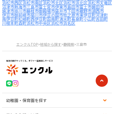
浜松市西区
浜松市南区
浜松市北区
浜松市浜北区
浜松市天竜区
沼津市
熱海市
三島市
富士宮市
伊東市
島田市
富士市
磐田市
焼津市
掛川市
藤枝市
御殿場市
袋井市
下田市
裾野市
湖西市
伊豆市
御前崎市
菊川市
伊豆の国市
牧之原市
東伊豆町
河津町
南伊豆町
松崎町
西伊豆町
函南町
清水町
長泉町
小山町
吉田町
川根本町
森町
浜松市中央区
浜松市浜名区
エンクルTOP
>
地域から探す
>
静岡県
>
三島市
理想の園がやってくる。オファー型園探しサービス
幼稚園・保育園を探す