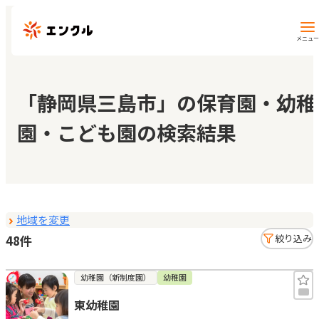
メニュー
保育園・幼稚園を探す
「静岡県三島市」の保育園・幼稚
園・こども園の検索結果
地図から探す
地域から探す
地域を変更
マイページ
48件
絞り込み
閲覧履歴
幼稚園（新制度園）
幼稚園
東幼稚園
お気に入り