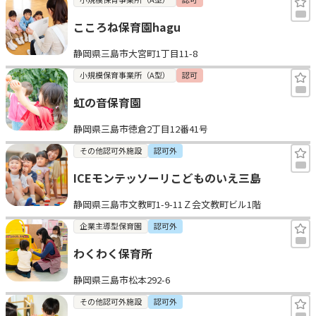
こころね保育園hagu
静岡県三島市大宮町1丁目11-8
小規模保育事業所（A型）
認可
虹の音保育園
静岡県三島市徳倉2丁目12番41号
その他認可外施設
認可外
ICEモンテッソーリこどものいえ三島
静岡県三島市文教町1-9-11Ｚ会文教町ビル1階
企業主導型保育園
認可外
わくわく保育所
静岡県三島市松本292-6
その他認可外施設
認可外