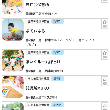
志仁会保育所
静岡県三島市緑町2-25
企業主導型保育園
認可外
ぷてぃふる
静岡県三島市松本291-1マ・メゾン三島エスプリー
ブル３F
企業主導型保育園
認可外
ほいくルームぽっけ
静岡県三島市西本町3の28
その他認可外施設
認可外
託児所MUKU
静岡県三島市沢地98-3
企業主導型保育園
認可外